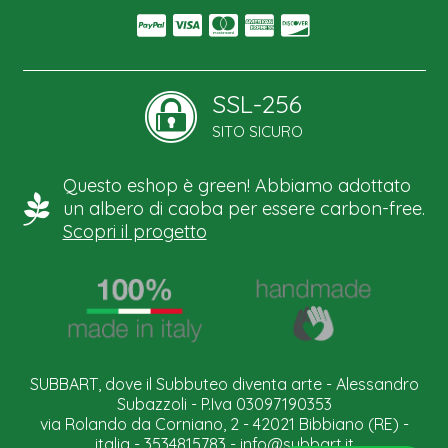
SSL-256
SITO SICURO
Questo eshop è green! Abbiamo adottato
un albero di caoba per essere carbon-free.
Scopri il progetto
SUBBART, dove il Subbuteo diventa arte - Alessandro
Subazzoli - P.Iva 03097190353
via Rolando da Corniano, 2 - 42021 Bibbiano (RE) -
italia - 3534815783 -
info@subbart.it