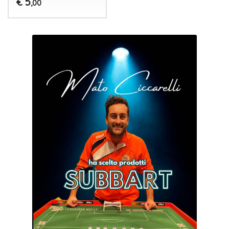
5
€
,00