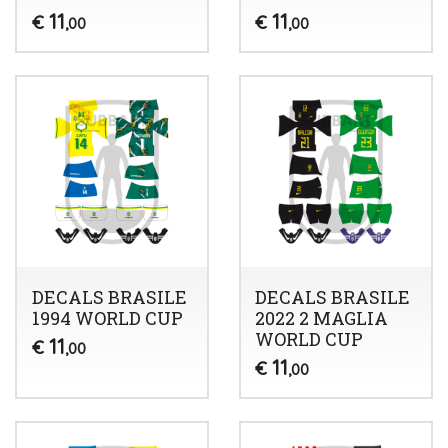
11
11
€
€
,00
,00
DECALS BRASILE
DECALS BRASILE
1994 WORLD CUP
2022 2 MAGLIA
WORLD CUP
11
€
,00
11
€
,00