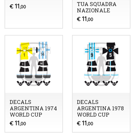
TUA SQUADRA
11
€
,00
NAZIONALE
11
€
,00
DECALS
DECALS
ARGENTINA 1974
ARGENTINA 1978
WORLD CUP
WORLD CUP
11
11
€
€
,00
,00