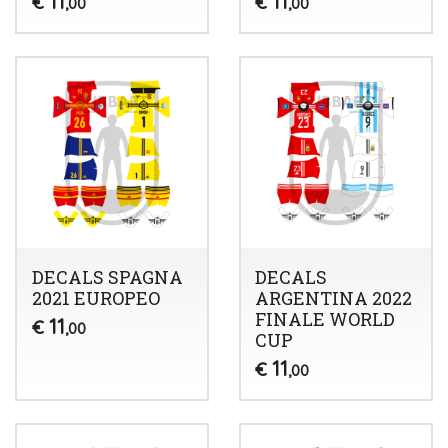
11
11
€
€
,00
,00
DECALS SPAGNA
DECALS
2021 EUROPEO
ARGENTINA 2022
FINALE WORLD
11
€
,00
CUP
11
€
,00