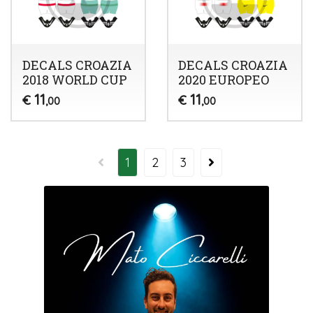
DECALS CROAZIA
DECALS CROAZIA
2018 WORLD CUP
2020 EUROPEO
11
11
€
€
,00
,00
1
2
3