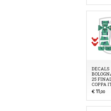
DECALS
BOLOGNA
25 FINA
COPPA I
11
€
,00