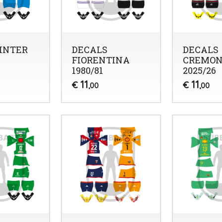
INTER
DECALS
DECALS
FIORENTINA
CREMON
1980/81
2025/26
11
11
€
€
,00
,00