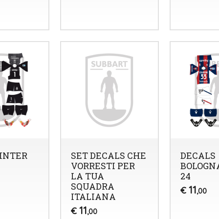
INTER
SET DECALS CHE
DECALS
VORRESTI PER
BOLOGNA
LA TUA
24
SQUADRA
11
€
,00
ITALIANA
11
€
,00