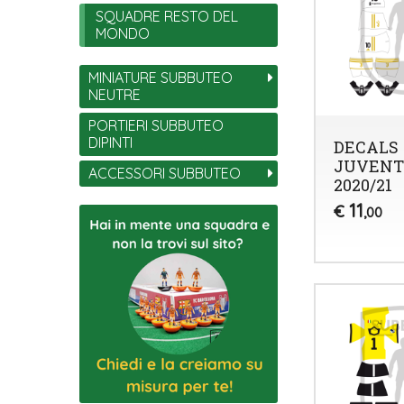
SQUADRE RESTO DEL
MONDO
MINIATURE SUBBUTEO
NEUTRE
PORTIERI SUBBUTEO
DIPINTI
DECALS
JUVENT
ACCESSORI SUBBUTEO
2020/21
11
€
,00