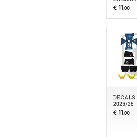
11
€
,00
DECALS 
2025/26
11
€
,00