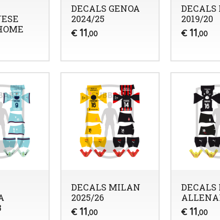
DECALS GENOA
DECALS
ESE
2024/25
2019/20
 HOME
11
11
€
€
,00
,00
DECALS MILAN
DECALS
A
2025/26
ALLEN
3
11
11
€
€
,00
,00