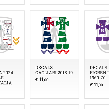
DECALS
DECALS
 2024-
CAGLIARI 2018-19
FIOREN
LE
1969-70
11
€
,00
TALIA
11
€
,00