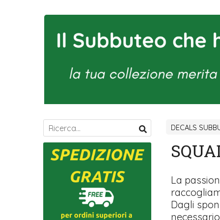
DECALS SUBBU
SQUA
La passione
raccogliamo
Dagli spons
necessario