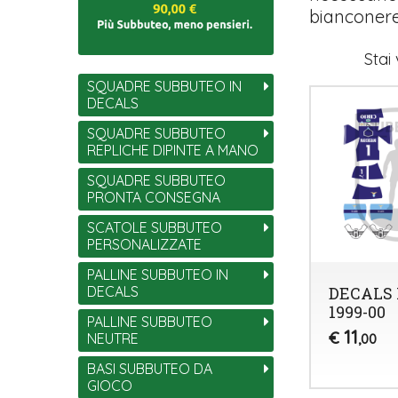
bianconere
Stai
SQUADRE SUBBUTEO IN
DECALS
SQUADRE SUBBUTEO
REPLICHE DIPINTE A MANO
SQUADRE SUBBUTEO
PRONTA CONSEGNA
SCATOLE SUBBUTEO
PERSONALIZZATE
PALLINE SUBBUTEO IN
DECALS
DECALS 
1999-00
PALLINE SUBBUTEO
11
€
NEUTRE
,00
BASI SUBBUTEO DA
GIOCO