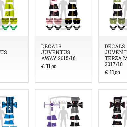
DECALS
DECALS
US
JUVENTUS
JUVENT
AWAY 2015/16
TERZA 
2017/18
11
€
,00
11
€
,00