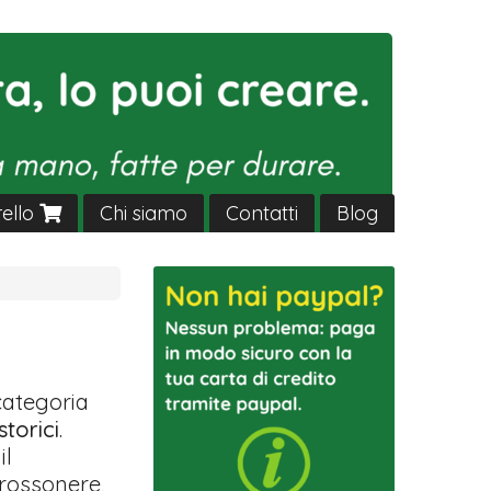
rello
Chi siamo
Contatti
Blog
ocategoria
storici
.
il
 rossonere,