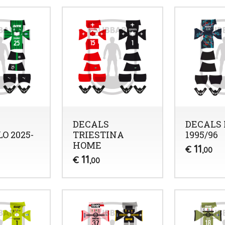
DECALS
DECALS
O 2025-
TRIESTINA
1995/96
HOME
11
€
,00
11
€
,00