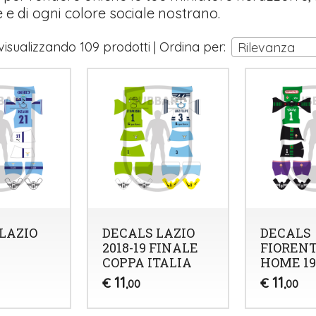
 e di ogni colore sociale nostrano.
 visualizzando 109 prodotti | Ordina per:
Rilevanza
LAZIO
DECALS LAZIO
DECALS
2018-19 FINALE
FIOREN
COPPA ITALIA
HOME 19
11
11
€
€
,00
,00