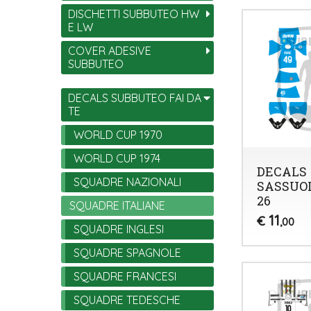
DISCHETTI SUBBUTEO HW
E LW
COVER ADESIVE
SUBBUTEO
DECALS SUBBUTEO FAI DA
TE
WORLD CUP 1970
WORLD CUP 1974
DECALS
SQUADRE NAZIONALI
SASSUOL
26
SQUADRE ITALIANE
11
€
,00
SQUADRE INGLESI
SQUADRE SPAGNOLE
SQUADRE FRANCESI
SQUADRE TEDESCHE