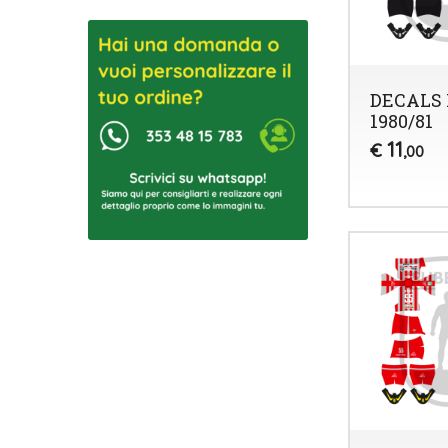
DECALS 
1980/81
11
€
,00