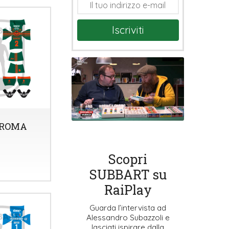
Iscriviti
 ROMA
Scopri
SUBBART su
RaiPlay
Guarda l’intervista ad
Alessandro Subazzoli e
lasciati ispirare dalla