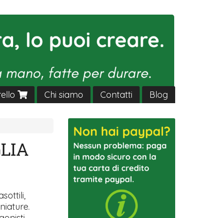
rello
Chi siamo
Contatti
Blog
LIA
sottili,
niature.
gonisti.