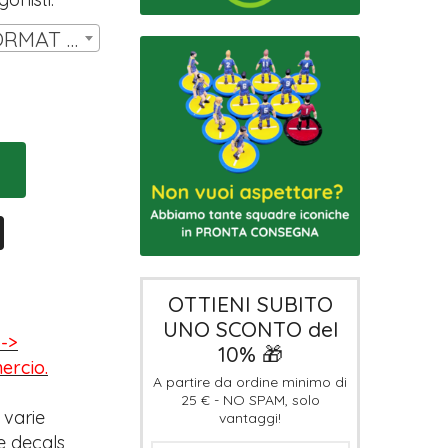
SET 14 MINIATURE FORMAT HW | € 11,00
OTTIENI SUBITO
UNO SCONTO del
-->
10% 🎁
mercio.
A partire da ordine minimo di
25 € - NO SPAM, solo
 varie
vantaggi!
e decals