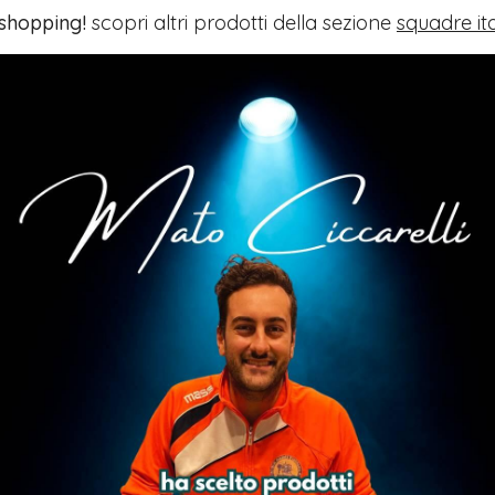
 shopping!
scopri altri prodotti della sezione
squadre it