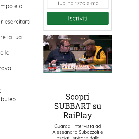
tempo e a
Iscriviti
r esercitarti
are la tua
e le
prova
K
Scopri
ubbuteo
SUBBART su
RaiPlay
Guarda l’intervista ad
Alessandro Subazzoli e
lasciati ispirare dalla