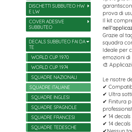
garantiscono
DISCHETTI SUBBUTEO HW
E LW
prova di usu
Il kit comp
COVER ADESIVE
SUBBUTEO
nell’applica
Grazie al ta
DECALS SUBBUTEO FAI DA
squadra con 
TE
Ideale per c
emozioni di
WORLD CUP 1970
🎨 Applicazi
WORLD CUP 1974
SQUADRE NAZIONALI
Le nsotre d
✔ Compatibi
SQUADRE ITALIANE
✔ Ultra sott
SQUADRE INGLESI
✔ Finitura p
SQUADRE SPAGNOLE
professionist
✔ 14 decals 
SQUADRE FRANCESI
✔ 14 decals
SQUADRE TEDESCHE
✔Nessun tagl