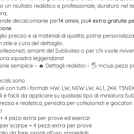
 un risultato realistico e professionale, duraturo nel 
ra,
rende decalcomanie per
14 omini
, più
4 extra gratuite pe
zione
.
glio preciso e ai materiali di qualità, potrai personalizz
stile e cura del dettaglio.
ollezionisti, amanti del Subbuteo o per chi vuole riviver
 una squadra leggendaria!
one semplice – 🔥 Dettagli realistici – 🖐️ Inclusi pezzi 
ecals sono:
li con tutti i formati: HW, LW, NEW LW, AL1, 2K4, T3NE
ili e facili da applicare su qualsiasi tipo di miniatura S
recisa e realistica, pensata per collezionisti e giocatori
i
+ 4 pezzi extra per prove ed esercizi
 per scarpe + 4 pezzi extra per prove
io da fare: pronti all’uso, immediati