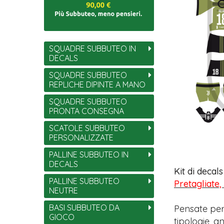
SQUADRE SUBBUTEO IN
DECALS
SQUADRE SUBBUTEO
REPLICHE DIPINTE A MANO
SQUADRE SUBBUTEO
PRONTA CONSEGNA
SCATOLE SUBBUTEO
PERSONALIZZATE
PALLINE SUBBUTEO IN
DECALS
Kit di decal
PALLINE SUBBUTEO
Pretagliate,
NEUTRE
BASI SUBBUTEO DA
Pensate per
GIOCO
tipologie, 