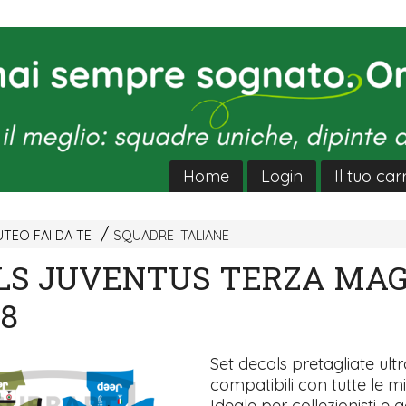
Home
Login
Il tuo car
TEO FAI DA TE
SQUADRE ITALIANE
LS JUVENTUS TERZA MAG
18
Set decals pretagliate ultra
compatibili con tutte le mi
Ideale per collezionisti e a