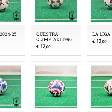
2024-25
QUESTRA
LA LIGA 
OLIMPIADI 1996
12
€
,00
12
€
,00