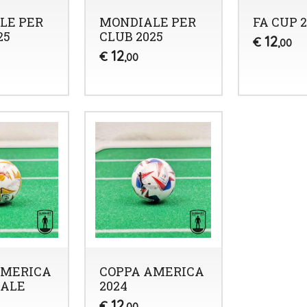
LE PER
MONDIALE PER
FA CUP 2
25
CLUB 2025
12
€
,00
12
€
,00
AMERICA
COPPA AMERICA
NALE
2024
12
€
,00