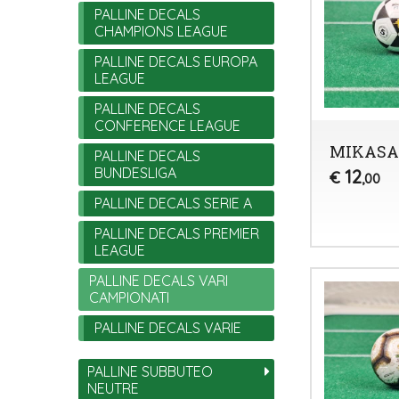
PALLINE DECALS
CHAMPIONS LEAGUE
PALLINE DECALS EUROPA
LEAGUE
PALLINE DECALS
CONFERENCE LEAGUE
MIKASA 
PALLINE DECALS
BUNDESLIGA
12
€
,00
PALLINE DECALS SERIE A
PALLINE DECALS PREMIER
LEAGUE
PALLINE DECALS VARI
CAMPIONATI
PALLINE DECALS VARIE
PALLINE SUBBUTEO
NEUTRE