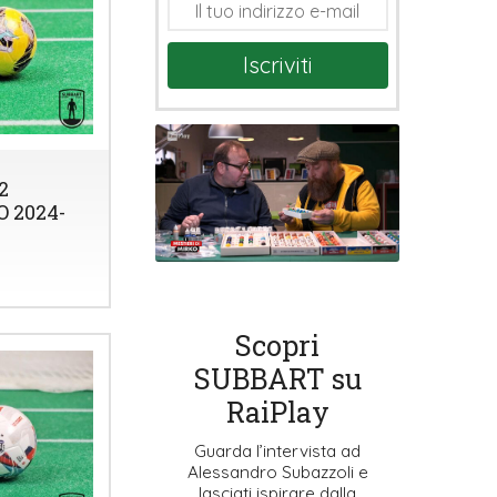
Iscriviti
2
 2024-
Scopri
SUBBART su
RaiPlay
Guarda l’intervista ad
Alessandro Subazzoli e
lasciati ispirare dalla