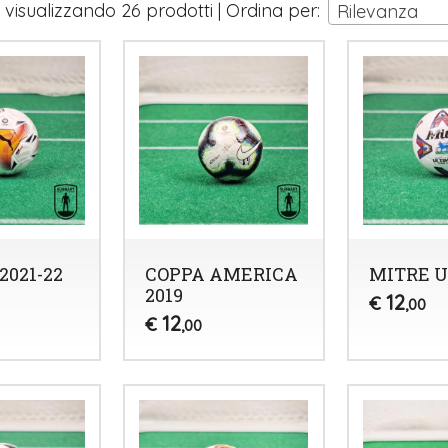
i visualizzando 26 prodotti | Ordina per:
Rilevanza
2021-22
COPPA AMERICA
MITRE 
2019
12
€
,00
12
€
,00