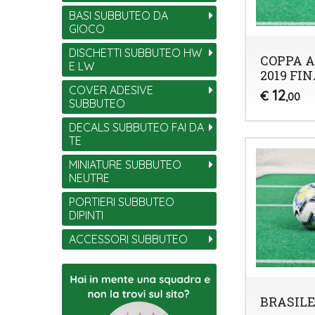
BASI SUBBUTEO DA
GIOCO
DISCHETTI SUBBUTEO HW
COPPA 
E LW
2019 FI
COVER ADESIVE
12
€
,00
SUBBUTEO
DECALS SUBBUTEO FAI DA
TE
MINIATURE SUBBUTEO
NEUTRE
PORTIERI SUBBUTEO
DIPINTI
ACCESSORI SUBBUTEO
BRASILE