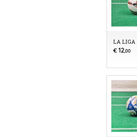
LA LIGA 
12
€
,00