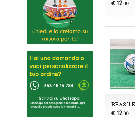
12
€
,00
BRASILE
12
€
,00