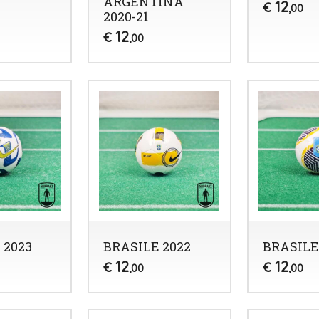
ARGENTINA
12
€
,00
2020-21
12
€
,00
 2023
BRASILE 2022
BRASILE
12
12
€
€
,00
,00