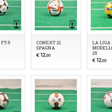
FT-5
CONEXT 21
LA LIGA 
SPAGNA
MODELLO
25
12
€
,00
12
€
,00