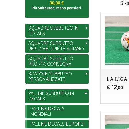
Sta
SQUADRE SUBBUTEO IN
DECALS
SQUADRE SUBBUTEO
REPLICHE DIPINTE A MANO
SQUADRE SUBBUTEO
PRONTA CONSEGNA
SCATOLE SUBBUTEO
LA LIGA 
PERSONALIZZATE
12
€
,00
PALLINE SUBBUTEO IN
DECALS
PALLINE DECALS
MONDIALI
PALLINE DECALS EUROPEI