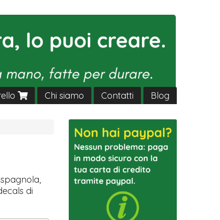
rello
Chi siamo
Contatti
Blog
a spagnola,
decals di