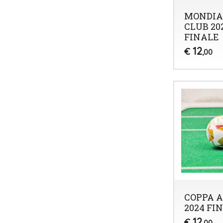
MONDIA
CLUB 20
FINALE
12
€
,00
COPPA 
2024 FI
12
€
,00