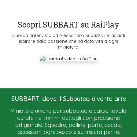
Scopri SUBBART su RaiPlay
Guarda l’intervista ad Alessandro Subazzoli e lasciati
ispirare dalla passione che ha dato vita a ogni
miniatura.
SUBBART, dove il Subbuteo diventa arte
Miniature uniche per subbuteo e calcio tavolo,
curate nei minimi dettagli con precisione
artigianale. Squadre, palline, porte, decals,
accessori, ogni pezzo è su misura per te.