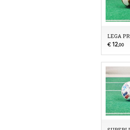
LEGA PR
12
€
,00
SUPERL