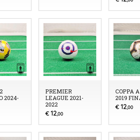
2
PREMIER
COPPA 
 2024-
LEAGUE 2021-
2019 FI
2022
12
€
,00
12
€
,00