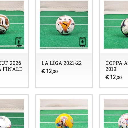
UP 2026
LA LIGA 2021-22
COPPA 
A FINALE
2019
12
€
,00
12
€
,00