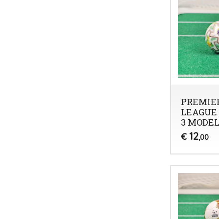
PREMIE
LEAGUE 
3 MODE
12
€
,00