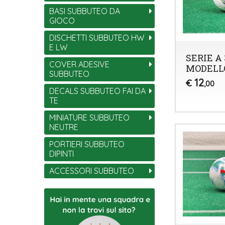
BASI SUBBUTEO DA
GIOCO
DISCHETTI SUBBUTEO HW
E LW
SERIE A 
COVER ADESIVE
MODELLO
SUBBUTEO
12
€
,00
DECALS SUBBUTEO FAI DA
TE
MINIATURE SUBBUTEO
NEUTRE
PORTIERI SUBBUTEO
DIPINTI
ACCESSORI SUBBUTEO