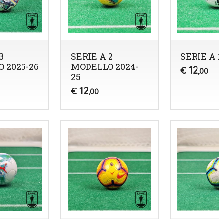
3
SERIE A 2
SERIE A 
 2025-26
MODELLO 2024-
12
€
,00
25
12
€
,00