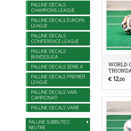
PALLINE DECALS
CHAMPIONS LEAGUE
PALLINE DECALS EUROPA
LEAGUE
PALLINE DECALS
CONFERENCE LEAGUE
PALLINE DECALS
BUNDESLIGA
WORLD C
PALLINE DECALS SERIE A
TRIOND
PALLINE DECALS PREMIER
12
€
,00
LEAGUE
PALLINE DECALS VARI
CAMPIONATI
PALLINE DECALS VARIE
PALLINE SUBBUTEO
NEUTRE