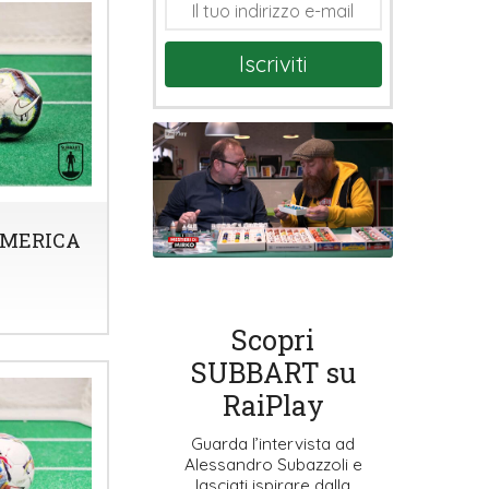
Iscriviti
AMERICA
Scopri
SUBBART su
RaiPlay
Guarda l’intervista ad
Alessandro Subazzoli e
lasciati ispirare dalla