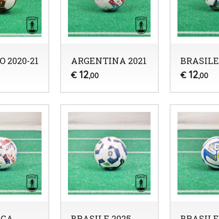
O 2020-21
ARGENTINA 2021
BRASILE
12
12
€
€
,00
,00
IGA
BRASILE 2025
BRASILE