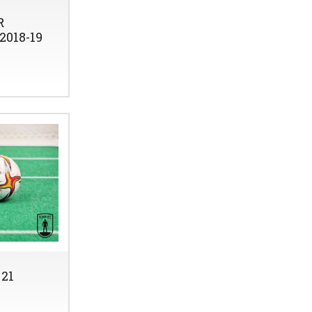
R
2018-19
21