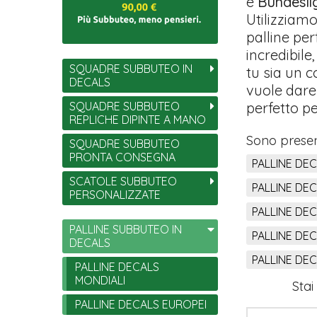
e
Bundesli
Utilizziamo
palline pe
incredibil
SQUADRE SUBBUTEO IN
tu sia un c
DECALS
vuole dare 
SQUADRE SUBBUTEO
perfetto pe
REPLICHE DIPINTE A MANO
Sono present
SQUADRE SUBBUTEO
PRONTA CONSEGNA
PALLINE DE
SCATOLE SUBBUTEO
PALLINE DE
PERSONALIZZATE
PALLINE DE
PALLINE SUBBUTEO IN
PALLINE DEC
DECALS
PALLINE DEC
PALLINE DECALS
MONDIALI
Stai
PALLINE DECALS EUROPEI