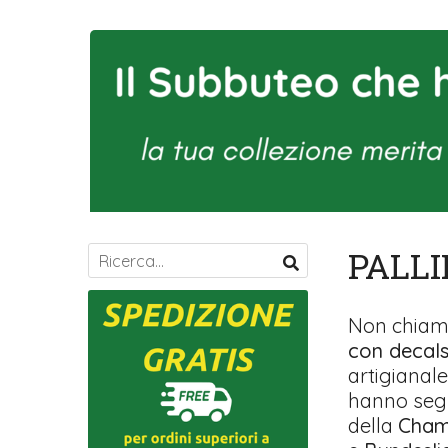
PALLI
Non chiama
con decal
artigianale
hanno segna
della
Cham