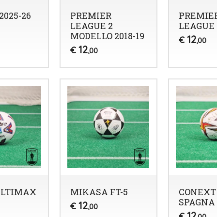
2025-26
PREMIER
PREMIE
LEAGUE 2
LEAGUE 
MODELLO 2018-19
12
€
,00
12
€
,00
ULTIMAX
MIKASA FT-5
CONEXT 
SPAGNA
12
€
,00
12
€
,00