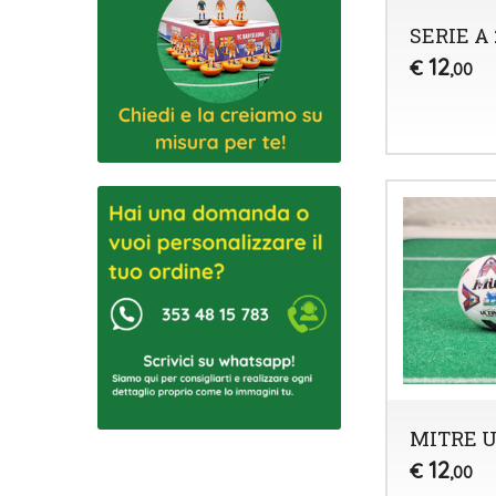
SERIE A 
12
€
,00
MITRE 
12
€
,00