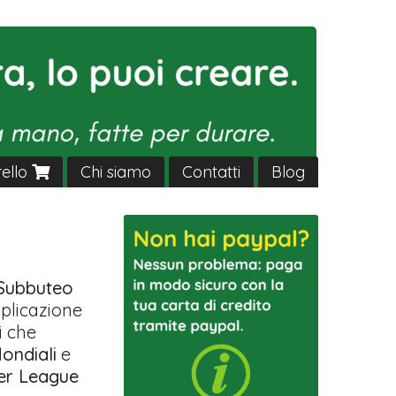
rello
Chi siamo
Contatti
Blog
 Subbuteo
pplicazione
i che
ondiali
e
er League