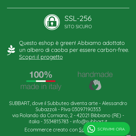
SSL-256
SITO SICURO
Questo eshop è green! Abbiamo adottato
un albero di caoba per essere carbon-free.
Scopri il progetto
SUBBART, dove il Subbuteo diventa arte - Alessandro
Subazzoli - P.Iva 03097190353
via Rolando da Corniano, 2 - 42021 Bibbiano (RE) -
italia - 3534815783 -
info@subbart.it
SCRIVIMI ORA.
Ecommerce creato con
Scontrino.com