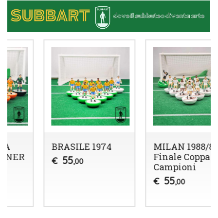
MILAN 1988/89
STELLA ROSSA
Finale Coppa
1990/91- WINNER
Campioni
55
€
,00
55
€
,00