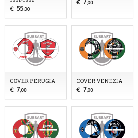
7
€
,00
55
€
,00
COVER PERUGIA
COVER VENEZIA
7
7
€
€
,00
,00