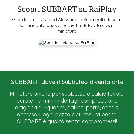
Scopri SUBBART su RaiPlay
Guarda l’intervista ad Alessandro Subazzoli e lasciati
ispirare dalla passione che ha dato vita a ogni
miniatura.
SUBBART, dove il Subbuteo diventa arte
Miniature uniche per subbuteo e calcio tavolo,
curate nei minimi dettagli con precisione
artigianale. Squadre, palline, porte, decals,
accessori, ogni pezzo è su misura per te.
SUBBART è qualità senza compromessi!