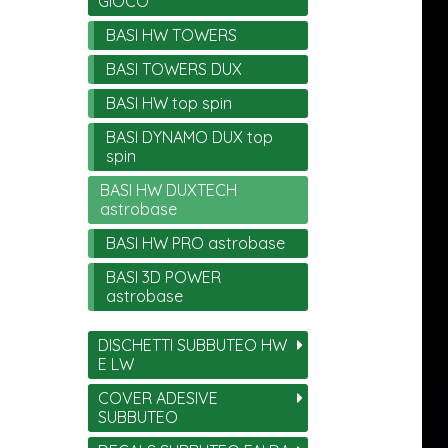
GIOCO
BASI HW TOWERS
BASI TOWERS DUX
BASI HW top spin
BASI DYNAMO DUX top
spin
BASI HW DUXTECH
astrobase
BASI HW PRO astrobase
BASI 3D POWER
astrobase
DISCHETTI SUBBUTEO HW
E LW
COVER ADESIVE
SUBBUTEO