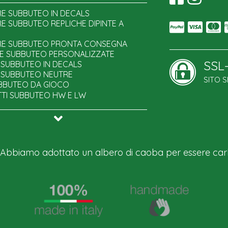
E SUBBUTEO IN DECALS
E SUBBUTEO REPLICHE DIPINTE A
E SUBBUTEO PRONTA CONSEGNA
E SUBBUTEO PERSONALIZZATE
SSL
 SUBBUTEO IN DECALS
E SUBBUTEO NEUTRE
SITO 
UBBUTEO DA GIOCO
W TOWERS
TTI SUBBUTEO HW E LW
OWERS DUX
ADESIVE SUBBUTEO
 top spin
SUBBUTEO FAI DA TE
NAMO DUX top spin
URE SUBBUTEO NEUTRE
W DUXTECH astrobase
I SUBBUTEO DIPINTI
 PRO astrobase
ORI SUBBUTEO
 Abbiamo adottato un albero di caoba per essere car
 POWER astrobase