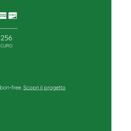
-256
SICURO
bon-free.
Scopri il progetto