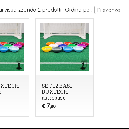
ai visualizzando 2 prodotti | Ordina per:
Rilevanza
UXTECH
SET 12 BASI
e
DUXTECH
astrobase
7
€
,80