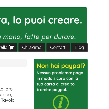
rello
Chi siamo
Contatti
Blog
La loro
campo,
o Tavolo