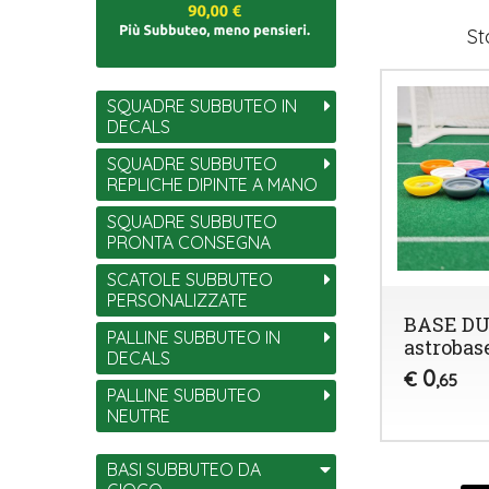
St
SQUADRE SUBBUTEO IN
DECALS
SQUADRE SUBBUTEO
REPLICHE DIPINTE A MANO
SQUADRE SUBBUTEO
PRONTA CONSEGNA
SCATOLE SUBBUTEO
PERSONALIZZATE
BASE D
PALLINE SUBBUTEO IN
astrobas
DECALS
0
€
,65
PALLINE SUBBUTEO
NEUTRE
BASI SUBBUTEO DA