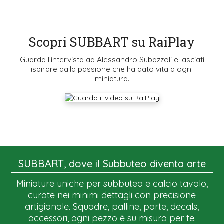
Scopri SUBBART su RaiPlay
Guarda l’intervista ad Alessandro Subazzoli e lasciati
ispirare dalla passione che ha dato vita a ogni
miniatura.
SUBBART, dove il Subbuteo diventa arte
Miniature uniche per subbuteo e calcio tavolo,
curate nei minimi dettagli con precisione
artigianale. Squadre, palline, porte, decals,
accessori, ogni pezzo è su misura per te.