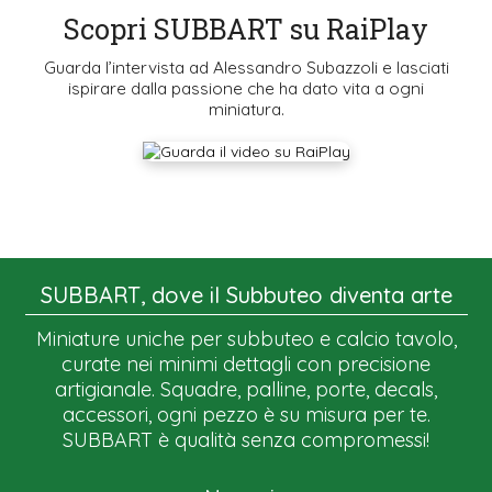
Scopri SUBBART su RaiPlay
Guarda l’intervista ad Alessandro Subazzoli e lasciati
ispirare dalla passione che ha dato vita a ogni
miniatura.
SUBBART, dove il Subbuteo diventa arte
Miniature uniche per subbuteo e calcio tavolo,
curate nei minimi dettagli con precisione
artigianale. Squadre, palline, porte, decals,
accessori, ogni pezzo è su misura per te.
SUBBART è qualità senza compromessi!