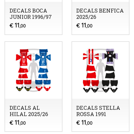
DECALS BOCA
DECALS BENFICA
JUNIOR 1996/97
2025/26
11
11
€
€
,00
,00
DECALS AL
DECALS STELLA
HILAL 2025/26
ROSSA 1991
11
11
€
€
,00
,00