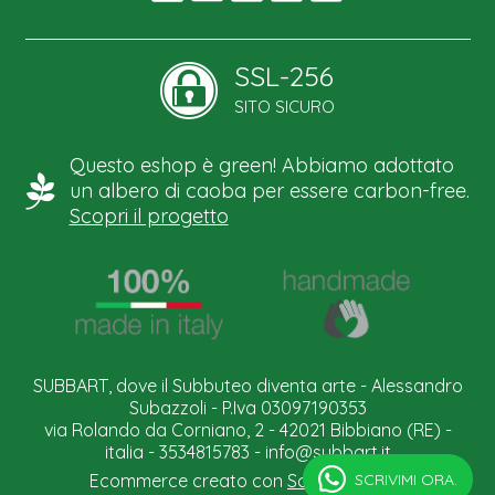
SSL-256
SITO SICURO
Questo eshop è green! Abbiamo adottato
un albero di caoba per essere carbon-free.
Scopri il progetto
SUBBART, dove il Subbuteo diventa arte - Alessandro
Subazzoli - P.Iva 03097190353
via Rolando da Corniano, 2 - 42021 Bibbiano (RE) -
italia - 3534815783 -
info@subbart.it
SCRIVIMI ORA.
Ecommerce creato con
Scontrino.com