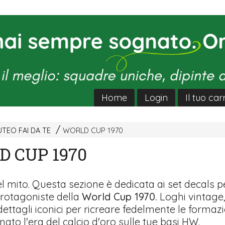
Home
Login
Il tuo car
TEO FAI DA TE
WORLD CUP 1970
 CUP 1970
l mito. Questa sezione è dedicata ai set decals p
protagoniste della
World Cup 1970.
Loghi vintage
ettagli iconici per ricreare fedelmente le formaz
to l'era del calcio d'oro sulle tue basi HW.