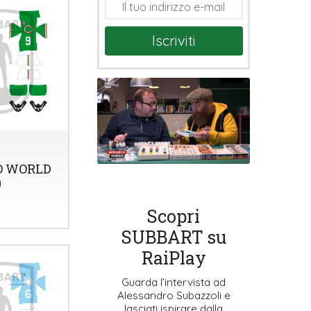
Iscriviti
O WORLD
0
Scopri
SUBBART su
RaiPlay
Guarda l’intervista ad
Alessandro Subazzoli e
lasciati ispirare dalla