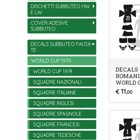
DISCHETTI SUBBUTEO HW
E LW
COVER ADESIVE
SUBBUTEO
DECALS SUBBUTEO FAI DA
TE
WORLD CUP 1970
DECALS
WORLD CUP 1974
ROMAN
WORLD C
SQUADRE NAZIONALI
11
€
,00
SQUADRE ITALIANE
SQUADRE INGLESI
SQUADRE SPAGNOLE
SQUADRE FRANCESI
SQUADRE TEDESCHE