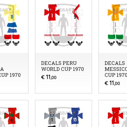
DECALS PERU
DECALS
IA
WORLD CUP 1970
MESSIC
UP 1970
CUP 197
11
€
,00
11
€
,00