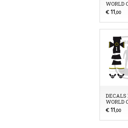
WORLD C
11
€
,00
DECALS 
WORLD C
11
€
,00