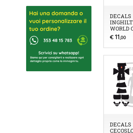
DECALS
INGHIL
WORLD C
11
€
,00
DECALS
CECOSL