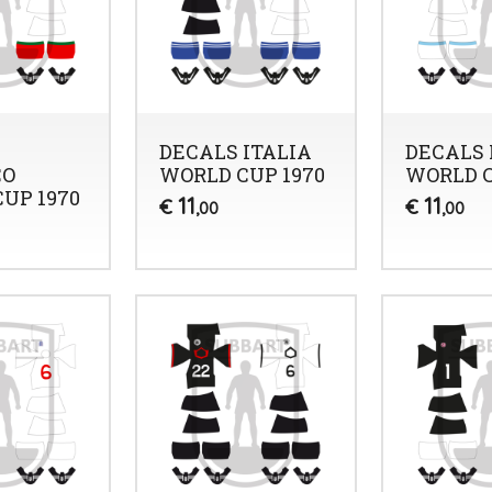
DECALS ITALIA
DECALS 
CO
WORLD CUP 1970
WORLD C
UP 1970
11
11
€
€
,00
,00