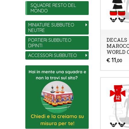
SQUADRE RESTO DEL
MONDO
MINIATURE SUBBUTEO
NEUTRE
DECALS
PORTIERI SUBBUTEO
MAROC
DIPINTI
WORLD C
ACCESSORI SUBBUTEO
11
€
,00