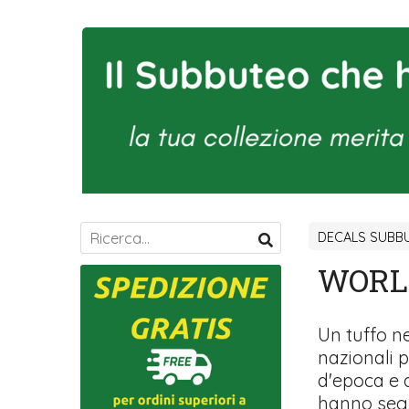
DECALS SUBBU
WORLD
Un tuffo ne
nazionali 
d'epoca e d
hanno segna