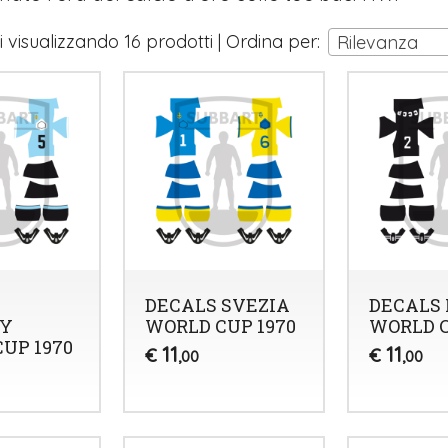
i visualizzando 16 prodotti | Ordina per:
Rilevanza
DECALS SVEZIA
DECALS 
Y
WORLD CUP 1970
WORLD C
UP 1970
11
11
€
€
,00
,00