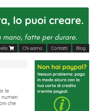
rello
Chi siamo
Contatti
Blog
er le
, numeri
ioni che