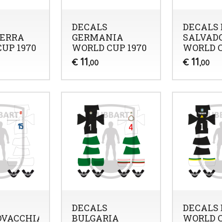
DECALS
DECALS 
TERRA
GERMANIA
SALVAD
UP 1970
WORLD CUP 1970
WORLD C
11
11
€
€
,00
,00
DECALS
DECALS 
OVACCHIA
BULGARIA
WORLD C