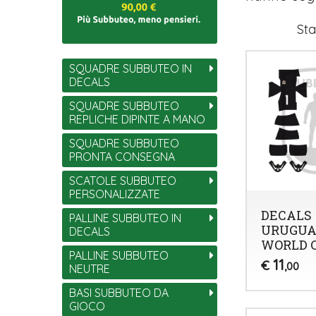
Sta
SQUADRE SUBBUTEO IN
DECALS
SQUADRE SUBBUTEO
REPLICHE DIPINTE A MANO
SQUADRE SUBBUTEO
PRONTA CONSEGNA
SCATOLE SUBBUTEO
PERSONALIZZATE
DECALS
PALLINE SUBBUTEO IN
URUGUA
DECALS
WORLD C
PALLINE SUBBUTEO
11
€
,00
NEUTRE
BASI SUBBUTEO DA
GIOCO