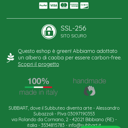
SSL-256
SITO SICURO
Questo eshop è green! Abbiamo adottato
un albero di caoba per essere carbon-free.
Scopri il progetto
SUBBART, dove il Subbuteo diventa arte - Alessandro
Subazzoli - P.Iva 03097190353
via Rolando da Corniano, 2 - 42021 Bibbiano (RE) -
italia - 3534815783 -
info@subbart.it