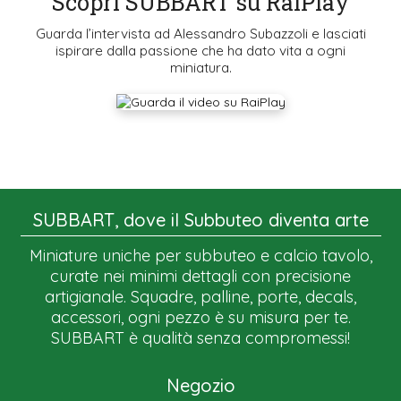
Scopri SUBBART su RaiPlay
Guarda l’intervista ad Alessandro Subazzoli e lasciati
ispirare dalla passione che ha dato vita a ogni
miniatura.
SUBBART, dove il Subbuteo diventa arte
Miniature uniche per subbuteo e calcio tavolo,
curate nei minimi dettagli con precisione
artigianale. Squadre, palline, porte, decals,
accessori, ogni pezzo è su misura per te.
SUBBART è qualità senza compromessi!
Negozio