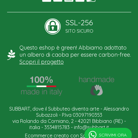
SSL-256
SITO SICURO
Questo eshop è green! Abbiamo adottato
un albero di caoba per essere carbon-free.
Scopri il progetto
SUBBART, dove il Subbuteo diventa arte - Alessandro
Subazzoli - P.Iva 03097190353
via Rolando da Corniano, 2 - 42021 Bibbiano (RE) -
italia - 3534815783 -
info@subbart.it
SCRIVIMI ORA.
Ecommerce creato con
Scontrino.com