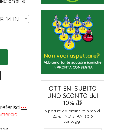
ezionisti e
SET DI COVER LW PER 14 INNER | € 7,00
OTTIENI SUBITO
UNO SCONTO del
10% 🎁
eferisci.
---
A partire da ordine minimo di
ommercio.
25 € - NO SPAM, solo
vantaggi!
arie