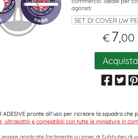
commercio. Ideale per coll
agonisti
7
,00
€
Acquista
 ADESIVE pronte all’uso per ricreare la squadra che pr
e, ultrasottili e compatibili con tutte le miniature in c
 essere applicate facilmente su inner di Subbuteo di v