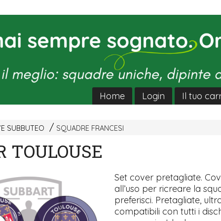
Home
Login
Il tuo car
VE SUBBUTEO
SQUADRE FRANCESI
R TOULOUSE
Set cover pretagliate. Co
all’uso per ricreare la sq
preferisci. Pretagliate, ultra
compatibili con tutti i disch