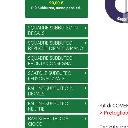
SQUADRE SUBBUTEO IN
DECALS
SQUADRE SUBBUTEO
REPLICHE DIPINTE A MANO
SQUADRE SUBBUTEO
PRONTA CONSEGNA
SCATOLE SUBBUTEO
PERSONALIZZATE
PALLINE SUBBUTEO IN
DECALS
PALLINE SUBBUTEO
Kit di COVER
NEUTRE
> Pretagliat
BASI SUBBUTEO DA
GIOCO
Pensate per