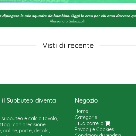
Visti di recente
il Subbuteo diventa
Negozio
Home
Categorie
 subbuteo e calcio tavolo,
Il tuo carrello
ttagli con precisione
Privacy e Cookies
 palline, porte, decals,
Condizioni di vendita