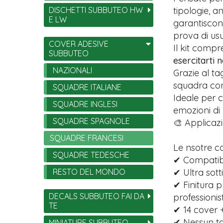
DISCHETTI SUBBUTEO HW
tipologie, 
E LW
garantiscono
prova di usu
COVER ADESIVE
Il kit comp
SUBBUTEO
esercitarti 
NAZIONALI
Grazie al ta
squadra con 
SQUADRE ITALIANE
Ideale per c
SQUADRE INGLESI
emozioni di
SQUADRE SPAGNOLE
🎨 Applicazi
SQUADRE FRANCESI
Le nsotre c
SQUADRE TEDESCHE
✔ Compatibil
RESTO DEL MONDO
✔ Ultra sott
✔ Finitura p
DECALS SUBBUTEO FAI DA
professionist
TE
✔ 14 cover +
✔ Nessun tag
MINIATURE SUBBUTEO