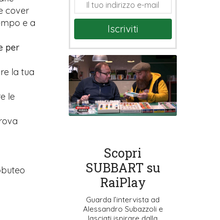
e cover
tempo e a
Iscriviti
e per
are la tua
e le
prova
Scopri
SUBBART su
ubbuteo
RaiPlay
Guarda l’intervista ad
Alessandro Subazzoli e
lasciati ispirare dalla