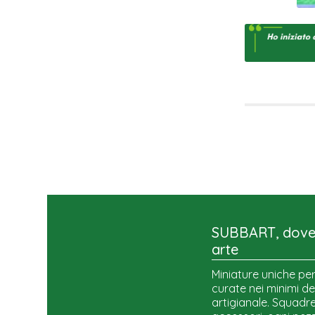
SUBBART, dove 
arte
Miniature uniche per
curate nei minimi de
artigianale. Squadre,