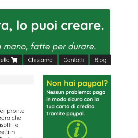
rello
Chi siamo
Contatti
Blog
ver pronte
uadra che
sottili e
etti in