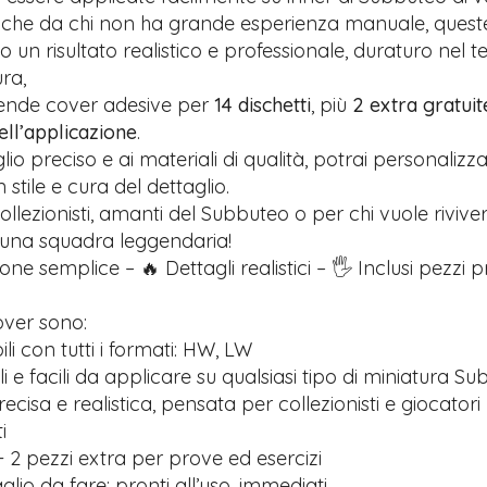
anche da chi non ha grande esperienza manuale, quest
 un risultato realistico e professionale, duraturo nel 
ra,
rende cover adesive per
14 dischetti
, più
2 extra gratuit
nell’applicazione
.
glio preciso e ai materiali di qualità, potrai personalizz
stile e cura del dettaglio.
ollezionisti, amanti del Subbuteo o per chi vuole riviver
 una squadra leggendaria!
one semplice – 🔥 Dettagli realistici – 🖐️ Inclusi pezzi 
over sono:
i con tutti i formati: HW, LW
ili e facili da applicare su qualsiasi tipo di miniatura S
recisa e realistica, pensata per collezionisti e giocatori
i
 2 pezzi extra per prove ed esercizi
lio da fare: pronti all’uso, immediati