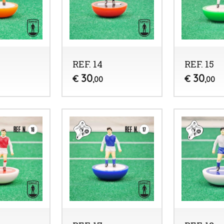
REF. 14
REF. 15
30
30
€
€
,00
,00