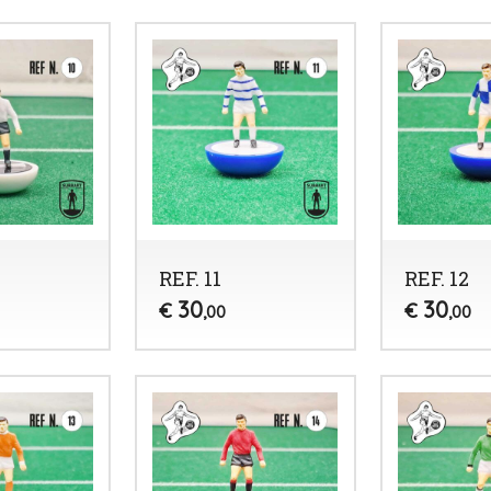
REF. 11
REF. 12
30
30
€
€
,00
,00