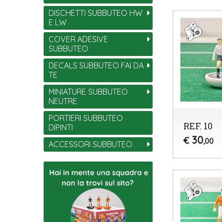
DISCHETTI SUBBUTEO HW
E LW
COVER ADESIVE
SUBBUTEO
DECALS SUBBUTEO FAI DA
TE
MINIATURE SUBBUTEO
NEUTRE
PORTIERI SUBBUTEO
REF. 10
DIPINTI
30
€
,00
ACCESSORI SUBBUTEO