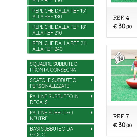
ALLA REF 150
REPLICHE DALLA REF 151
ALLA REF 180
REF. 4
30
€
REPLICHE DALLA REF 181
,00
ALLA REF 210
REPLICHE DALLA REF 211
ALLA REF 240
SQUADRE SUBBUTEO
PRONTA CONSEGNA
SCATOLE SUBBUTEO
PERSONALIZZATE
PALLINE SUBBUTEO IN
DECALS
PALLINE SUBBUTEO
REF. 7
NEUTRE
30
€
,00
BASI SUBBUTEO DA
GIOCO