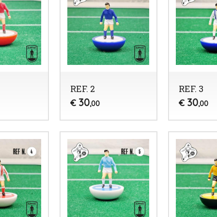
REF. 2
REF. 3
30
30
€
€
,00
,00