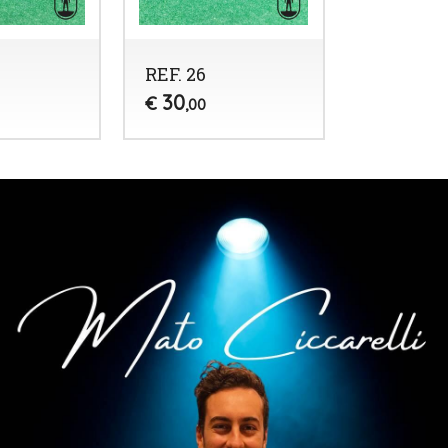
REF. 26
30
€
,00