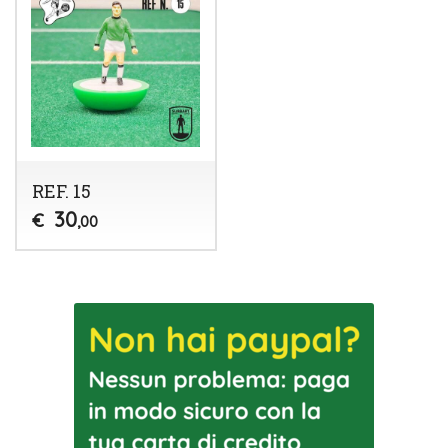
REF. 15
30
€
,00