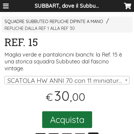
SUBBART, dove il Subbuteo diventa arte
SQUADRE SUBBUTEO REPLICHE DIPINTE A MANO
REPLICHE DALLA REF 1 ALLA REF 30
REF. 15
Maglia verde e pantaloncini bianchi: la Ref. 15 è
una storica squadra Subbuteo dal fascino
vintage.
SCATOLA HW ANNI 70 con 11 miniature (10 omini, portiere su asta) | € 30,00
30
,00
€
Acquista