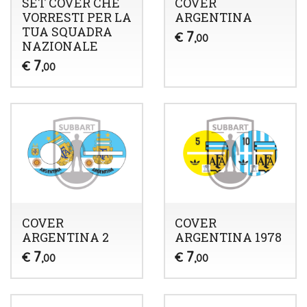
SET COVER CHE
COVER
VORRESTI PER LA
ARGENTINA
TUA SQUADRA
7
€
,00
NAZIONALE
7
€
,00
COVER
COVER
ARGENTINA 2
ARGENTINA 1978
7
7
€
€
,00
,00