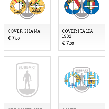
COVER GHANA
COVER ITALIA
1982
7
€
,00
7
€
,00