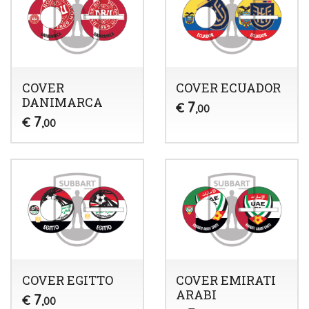
COVER
COVER ECUADOR
DANIMARCA
7
€
,00
7
€
,00
COVER EGITTO
COVER EMIRATI
ARABI
7
€
,00