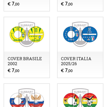
7
7
€
€
,00
,00
COVER BRASILE
COVER ITALIA
2002
2025/26
7
7
€
€
,00
,00