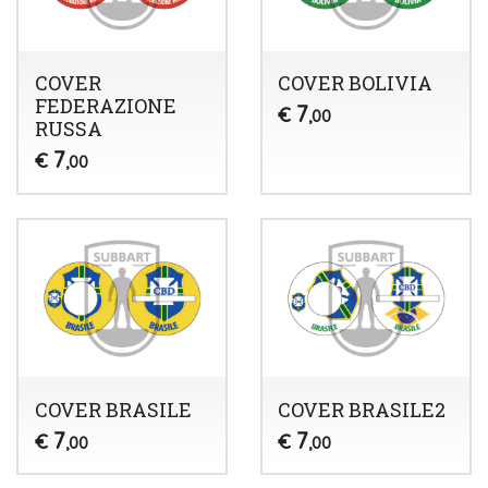
COVER
COVER BOLIVIA
FEDERAZIONE
7
€
,00
RUSSA
7
€
,00
COVER BRASILE
COVER BRASILE2
7
7
€
€
,00
,00