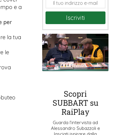
tempo e a
Iscriviti
e per
are la tua
e le
prova
Scopri
ubbuteo
SUBBART su
RaiPlay
Guarda l’intervista ad
Alessandro Subazzoli e
lasciati ispirare dalla