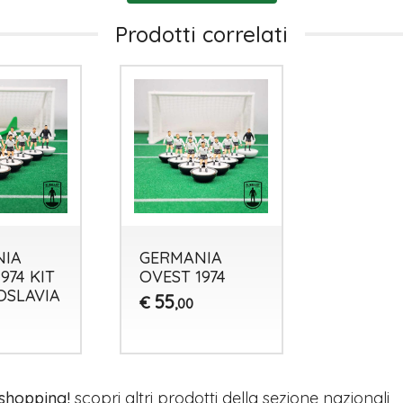
Prodotti correlati
NIA
GERMANIA
974 KIT
OVEST 1974
OSLAVIA
55
€
,00
 shopping!
scopri altri prodotti della sezione
nazionali