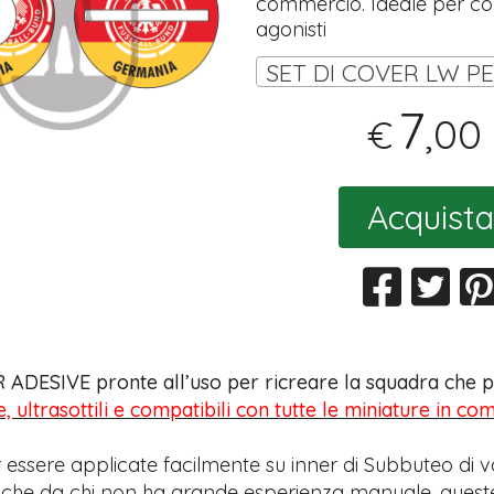
commercio. Ideale per coll
agonisti
7
,00
€
Acquista
 ADESIVE pronte all’uso per ricreare la squadra che pr
e, ultrasottili e compatibili con tutte le miniature in c
 essere applicate facilmente su inner di Subbuteo di v
anche da chi non ha grande esperienza manuale, quest