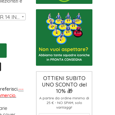
ezionisti e
SET DI COVER LW PER 14 INNER | € 7,00
OTTIENI SUBITO
UNO SCONTO del
eferisci.
---
10% 🎁
ommercio.
A partire da ordine minimo di
25 € - NO SPAM, solo
vantaggi!
arie
e cover