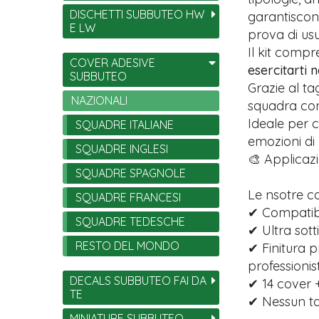
DISCHETTI SUBBUTEO HW
garantiscono
E LW
prova di usu
Il kit comp
COVER ADESIVE
esercitarti 
SUBBUTEO
Grazie al ta
NAZIONALI
squadra con 
Ideale per c
SQUADRE ITALIANE
emozioni di
SQUADRE INGLESI
🎨 Applicazi
SQUADRE SPAGNOLE
Le nsotre c
SQUADRE FRANCESI
✔ Compatibil
SQUADRE TEDESCHE
✔ Ultra sott
RESTO DEL MONDO
✔ Finitura p
professionist
DECALS SUBBUTEO FAI DA
✔ 14 cover +
TE
✔ Nessun tag
MINIATURE SUBBUTEO