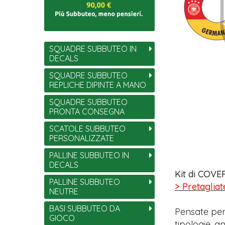
SQUADRE SUBBUTEO IN
DECALS
SQUADRE SUBBUTEO
REPLICHE DIPINTE A MANO
SQUADRE SUBBUTEO
PRONTA CONSEGNA
SCATOLE SUBBUTEO
PERSONALIZZATE
PALLINE SUBBUTEO IN
DECALS
Kit di COVER
PALLINE SUBBUTEO
> Pretagliat
NEUTRE
BASI SUBBUTEO DA
Pensate per
GIOCO
tipologie, 