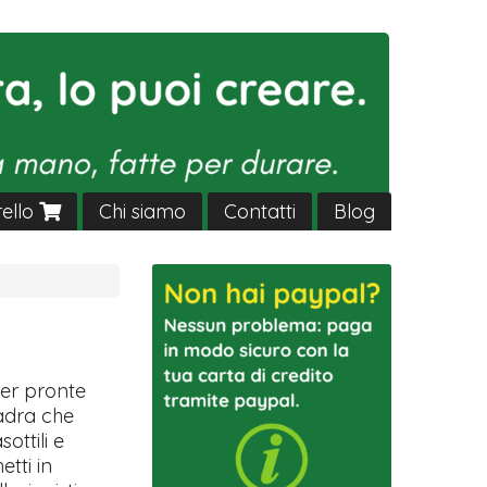
rello
Chi siamo
Contatti
Blog
ver pronte
uadra che
sottili e
etti in