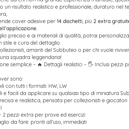
 un risultato realistico e professionale, duraturo nel 
ra,
rende cover adesive per
14 dischetti
, più
2 extra gratuit
nell’applicazione
.
glio preciso e ai materiali di qualità, potrai personalizz
stile e cura del dettaglio.
ollezionisti, amanti del Subbuteo o per chi vuole riviver
 una squadra leggendaria!
one semplice – 🔥 Dettagli realistici – 🖐️ Inclusi pezzi 
over sono:
i con tutti i formati: HW, LW
ili e facili da applicare su qualsiasi tipo di miniatura S
recisa e realistica, pensata per collezionisti e giocatori
i
 2 pezzi extra per prove ed esercizi
lio da fare: pronti all’uso, immediati