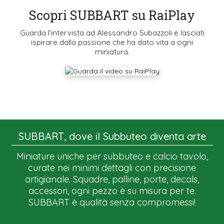
Scopri SUBBART su RaiPlay
Guarda l’intervista ad Alessandro Subazzoli e lasciati
ispirare dalla passione che ha dato vita a ogni
miniatura.
SUBBART, dove il Subbuteo diventa arte
Miniature uniche per subbuteo e calcio tavolo,
curate nei minimi dettagli con precisione
artigianale. Squadre, palline, porte, decals,
accessori, ogni pezzo è su misura per te.
SUBBART è qualità senza compromessi!