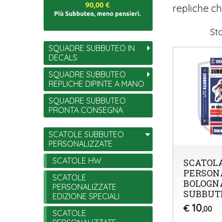
repliche ch
Sta
SQUADRE SUBBUTEO IN
DECALS
SQUADRE SUBBUTEO
REPLICHE DIPINTE A MANO
SQUADRE SUBBUTEO
PRONTA CONSEGNA
SCATOLE SUBBUTEO
PERSONALIZZATE
SCATOLE HW
SCATOL
PERSON
SCATOLE
BOLOGN
PERSONALIZZATE
SUBBUT
EDIZIONE SPECIALI
10
€
,00
SCATOLE