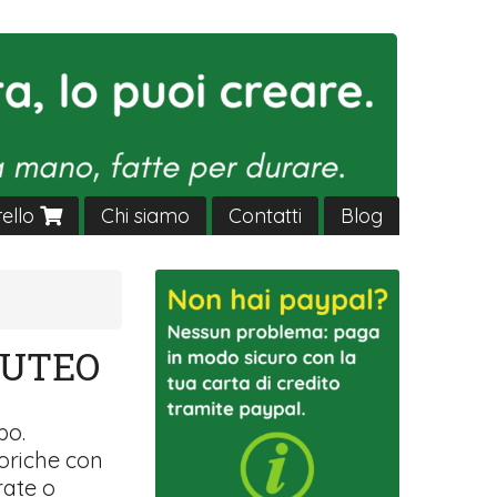
rello
Chi siamo
Contatti
Blog
BUTEO
po.
toriche con
rate o