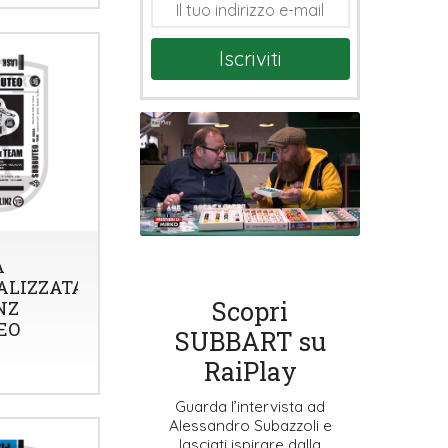
Iscriviti
A
ALIZZATA
Scopri
NZ
EO
SUBBART su
RaiPlay
Guarda l’intervista ad
Alessandro Subazzoli e
lasciati ispirare dalla