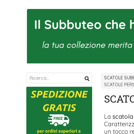
SCATOLE SUB
SCATOLE PER
SCAT
La
scatola
Caratteriz
un tocco r