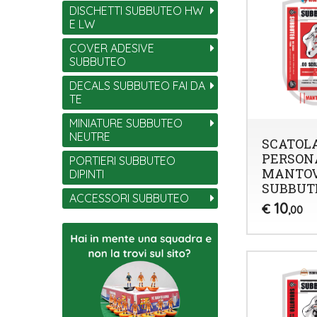
DISCHETTI SUBBUTEO HW
E LW
COVER ADESIVE
SUBBUTEO
DECALS SUBBUTEO FAI DA
TE
MINIATURE SUBBUTEO
NEUTRE
SCATOL
PERSON
PORTIERI SUBBUTEO
MANTO
DIPINTI
SUBBUT
ACCESSORI SUBBUTEO
10
€
,00