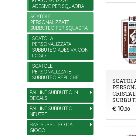
PERSONALIZZATE
ADESIVE PER SQUADRA
SCATOLE
PERSONALIZZATE
SUBBUTEO PER SQUADRA
SCATOLA
PERSONALIZZATA
SUBBUTEO ADESIVA CON
LOGO
SCATOLE
PERSONALIZZATE
SUBBUTEO REPLICHE
SCATOL
PERSON
PALLINE SUBBUTEO IN
CRISTAL
DECALS
SUBBUT
10
€
PALLINE SUBBUTEO
,00
NEUTRE
BASI SUBBUTEO DA
GIOCO