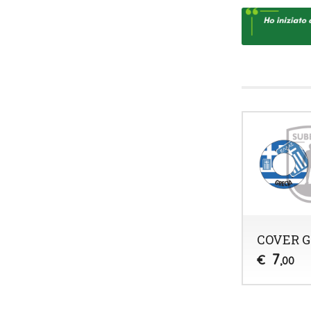
COVER G
7
€
,00