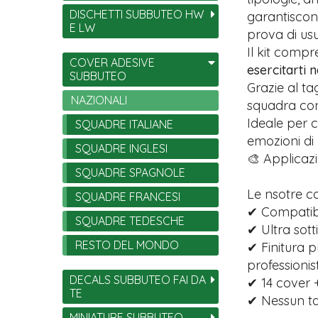
DISCHETTI SUBBUTEO HW
garantiscono
E LW
prova di usu
Il kit comp
COVER ADESIVE
esercitarti 
SUBBUTEO
Grazie al ta
NAZIONALI
squadra con 
Ideale per c
SQUADRE ITALIANE
emozioni di
SQUADRE INGLESI
🎨 Applicazi
SQUADRE SPAGNOLE
Le nsotre c
SQUADRE FRANCESI
✔ Compatibil
SQUADRE TEDESCHE
✔ Ultra sott
RESTO DEL MONDO
✔ Finitura p
professionist
DECALS SUBBUTEO FAI DA
✔ 14 cover +
TE
✔ Nessun tag
MINIATURE SUBBUTEO