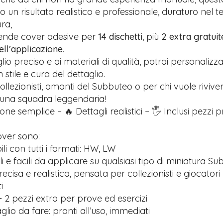
 un risultato realistico e professionale, duraturo nel 
ra,
rende cover adesive per
14 dischetti
, più
2 extra gratuit
nell’applicazione
.
glio preciso e ai materiali di qualità, potrai personalizz
stile e cura del dettaglio.
ollezionisti, amanti del Subbuteo o per chi vuole riviver
 una squadra leggendaria!
one semplice – 🔥 Dettagli realistici – 🖐️ Inclusi pezzi 
over sono:
i con tutti i formati: HW, LW
ili e facili da applicare su qualsiasi tipo di miniatura S
recisa e realistica, pensata per collezionisti e giocatori
i
 2 pezzi extra per prove ed esercizi
lio da fare: pronti all’uso, immediati