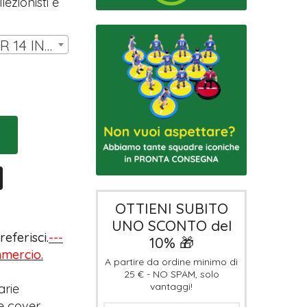
ezionisti e
SET DI COVER LW PER 14 INNER | € 7,00
OTTIENI SUBITO
UNO SCONTO del
eferisci.
---
10% 🎁
ommercio.
A partire da ordine minimo di
25 € - NO SPAM, solo
vantaggi!
arie
e cover