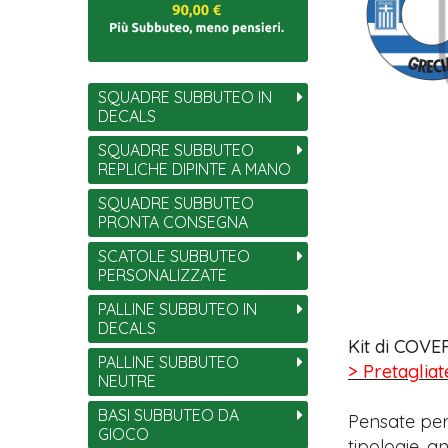
SQUADRE SUBBUTEO IN
DECALS
SQUADRE SUBBUTEO
REPLICHE DIPINTE A MANO
SQUADRE SUBBUTEO
PRONTA CONSEGNA
SCATOLE SUBBUTEO
PERSONALIZZATE
PALLINE SUBBUTEO IN
DECALS
Kit di COVER
PALLINE SUBBUTEO
> Pretagliat
NEUTRE
BASI SUBBUTEO DA
Pensate per
GIOCO
tipologie, 