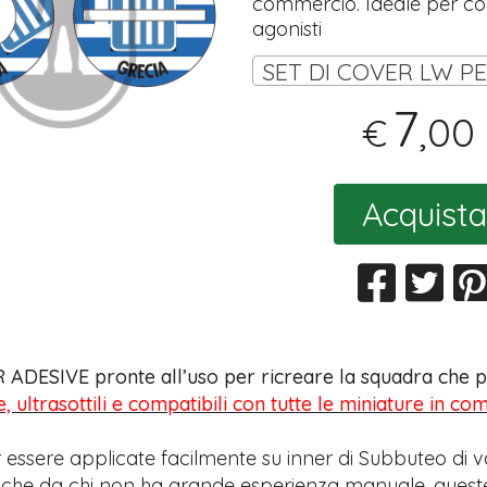
commercio. Ideale per coll
agonisti
7
,00
€
Acquista
 ADESIVE pronte all’uso per ricreare la squadra che pr
e, ultrasottili e compatibili con tutte le miniature in c
 essere applicate facilmente su inner di Subbuteo di v
anche da chi non ha grande esperienza manuale, quest