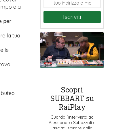
tempo e a
Iscriviti
e per
are la tua
e le
prova
Scopri
ubbuteo
SUBBART su
RaiPlay
Guarda l’intervista ad
Alessandro Subazzoli e
lasciati ispirare dalla