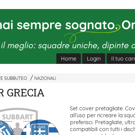
Home
Login
Il tuo car
VE SUBBUTEO
NAZIONALI
R GRECIA
Set cover pretagliate. Co
all’uso per ricreare la sq
preferisci. Pretagliate, ultra
compatibili con tutti i disch