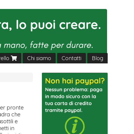
rello
Chi siamo
Contatti
Blog
ver pronte
uadra che
sottili e
etti in