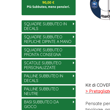
SQUADRE SUBBUTEO IN
DECALS
SQUADRE SUBBUTEO
REPLICHE DIPINTE A MANO
SQUADRE SUBBUTEO
PRONTA CONSEGNA
SCATOLE SUBBUTEO
PERSONALIZZATE
PALLINE SUBBUTEO IN
DECALS
Kit di COVER
PALLINE SUBBUTEO
> Pretagliat
NEUTRE
BASI SUBBUTEO DA
Pensate per
GIOCO
tipologie, 