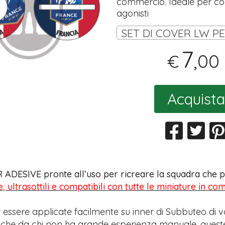
commercio. Ideale per coll
agonisti
7
,00
€
Acquista
 ADESIVE pronte all’uso per ricreare la squadra che pr
e, ultrasottili e compatibili con tutte le miniature in c
 essere applicate facilmente su inner di Subbuteo di v
anche da chi non ha grande esperienza manuale, quest