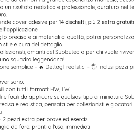
 un risultato realistico e professionale, duraturo nel 
ra,
rende cover adesive per
14 dischetti
, più
2 extra gratuit
nell’applicazione
.
glio preciso e ai materiali di qualità, potrai personalizz
stile e cura del dettaglio.
ollezionisti, amanti del Subbuteo o per chi vuole riviver
 una squadra leggendaria!
one semplice – 🔥 Dettagli realistici – 🖐️ Inclusi pezzi 
over sono:
i con tutti i formati: HW, LW
ili e facili da applicare su qualsiasi tipo di miniatura S
recisa e realistica, pensata per collezionisti e giocatori
i
 2 pezzi extra per prove ed esercizi
lio da fare: pronti all’uso, immediati