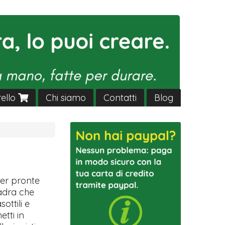
rello
Chi siamo
Contatti
Blog
ver pronte
uadra che
sottili e
etti in