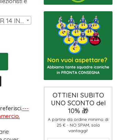
ezionisti e
SET DI COVER LW PER 14 INNER | € 7,00
OTTIENI SUBITO
UNO SCONTO del
eferisci.
---
10% 🎁
ommercio.
A partire da ordine minimo di
25 € - NO SPAM, solo
vantaggi!
arie
e cover