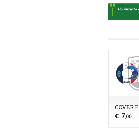
COVER 
7
€
,00