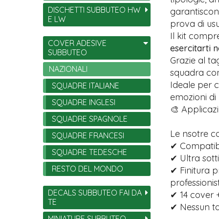
DISCHETTI SUBBUTEO HW
garantiscono
E LW
prova di usu
Il kit comp
COVER ADESIVE
esercitarti 
SUBBUTEO
Grazie al ta
NAZIONALI
squadra con 
Ideale per c
SQUADRE ITALIANE
emozioni di
SQUADRE INGLESI
🎨 Applicazi
SQUADRE SPAGNOLE
Le nsotre c
SQUADRE FRANCESI
✔ Compatibil
SQUADRE TEDESCHE
✔ Ultra sott
RESTO DEL MONDO
✔ Finitura p
professionist
DECALS SUBBUTEO FAI DA
✔ 14 cover +
TE
✔ Nessun tag
MINIATURE SUBBUTEO