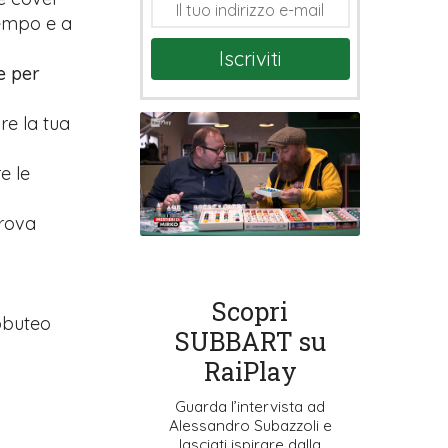
tempo e a
Iscriviti
e per
are la tua
e le
prova
Scopri
ubbuteo
SUBBART su
RaiPlay
Guarda l’intervista ad
Alessandro Subazzoli e
lasciati ispirare dalla