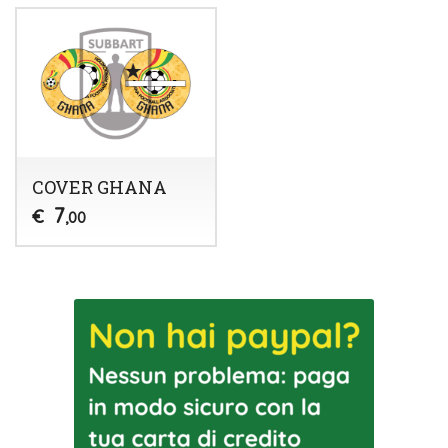
COVER GHANA
7
€
,00