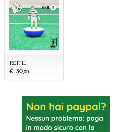
REF. 11
30
€
,00