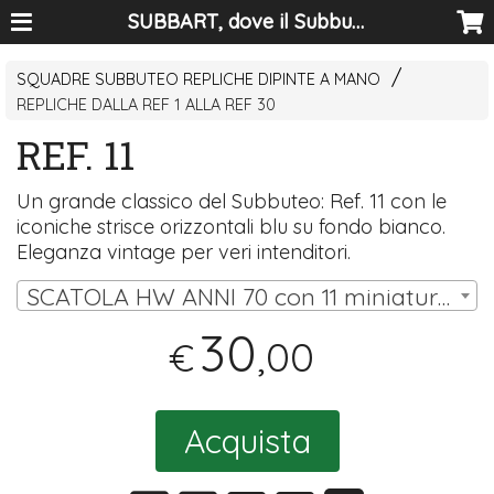
SUBBART, dove il Subbuteo diventa arte
SQUADRE SUBBUTEO REPLICHE DIPINTE A MANO
REPLICHE DALLA REF 1 ALLA REF 30
REF. 11
Un grande classico del Subbuteo: Ref. 11 con le
iconiche strisce orizzontali blu su fondo bianco.
Eleganza vintage per veri intenditori.
SCATOLA HW ANNI 70 con 11 miniature (10 omini, portiere su asta) | € 30,00
30
,00
€
Acquista