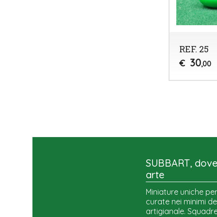
REF. 25
30
€
,00
SUBBART, dove 
arte
Miniature uniche per
curate nei minimi de
artigianale. Squadre,