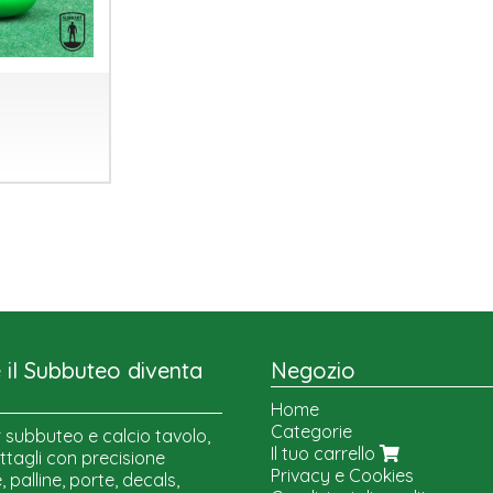
il Subbuteo diventa
Negozio
Home
Categorie
 subbuteo e calcio tavolo,
Il tuo carrello
ttagli con precisione
Privacy e Cookies
 palline, porte, decals,