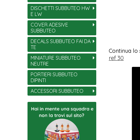
DISCHETTI SUBBUTEO HW
E LW
COVER ADESIVE
SUBBUTEO
DECALS SUBBUTEO FAI DA
TE
Continua lo
ref 30
MINIATURE SUBBUTEO
NEUTRE
PORTIERI SUBBUTEO
DIPINTI
ACCESSORI SUBBUTEO