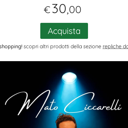
30
,00
€
Acquista
 shopping!
scopri altri prodotti della sezione
repliche da