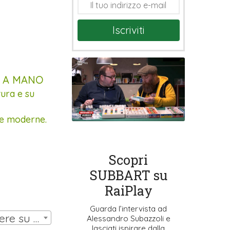
Iscriviti
E A MANO
tura e su
lle moderne.
Scopri
SUBBART su
RaiPlay
Guarda l’intervista ad
SCATOLA HW ANNI 70 con 11 miniature (10 omini, portiere su asta) | € 30,00
Alessandro Subazzoli e
lasciati ispirare dalla