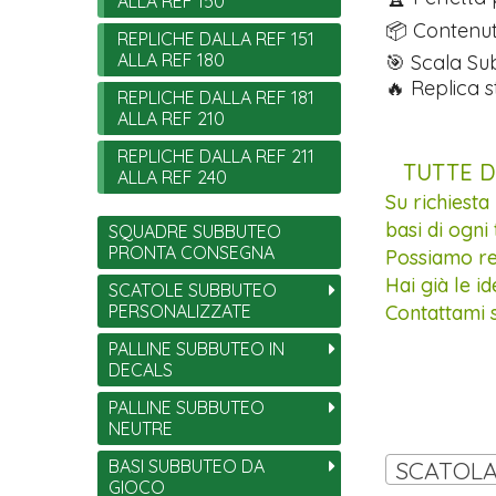
ALLA REF 150
📦 Contenut
REPLICHE DALLA REF 151
ALLA REF 180
🎯 Scala Su
🔥 Replica s
REPLICHE DALLA REF 181
ALLA REF 210
REPLICHE DALLA REF 211
TUTTE D
ALLA REF 240
Su richiesta
basi di ogni 
SQUADRE SUBBUTEO
PRONTA CONSEGNA
Possiamo rea
Hai già le i
SCATOLE SUBBUTEO
PERSONALIZZATE
Contattami 
PALLINE SUBBUTEO IN
DECALS
PALLINE SUBBUTEO
NEUTRE
BASI SUBBUTEO DA
GIOCO