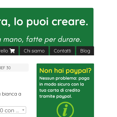
rello
Chi siamo
Contatti
Blog
REF 30
a bianca a
SCATOLA HW ANNI 70 con 11 miniature (10 omini, portiere su asta) | € 30,00