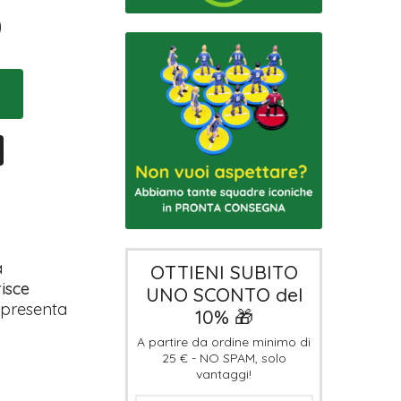
0
a
OTTIENI SUBITO
risce
UNO SCONTO del
appresenta
10% 🎁
A partire da ordine minimo di
25 € - NO SPAM, solo
vantaggi!