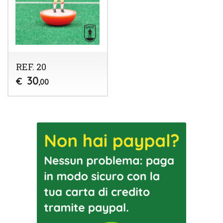
REF. 20
30
€
,00