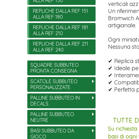
ALLA REF 150
verticali azz
Un riferime
REPLICHE DALLA REF 151
ALLA REF 180
Bromwich Al
artigianale.
REPLICHE DALLA REF 181
ALLA REF 210
Ogni miniat
REPLICHE DALLA REF 211
Nessuna sta
ALLA REF 240
✔ Replica st
SQUADRE SUBBUTEO
✔ Ideale per
PRONTA CONSEGNA
✔ Interament
SCATOLE SUBBUTEO
✔ Compatibi
PERSONALIZZATE
✔ Perfetta p
PALLINE SUBBUTEO IN
DECALS
PALLINE SUBBUTEO
TUTTE D
NEUTRE
Su richiesta
BASI SUBBUTEO DA
basi di ogni 
GIOCO