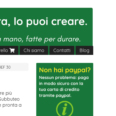
rello
Chi siamo
Contatti
Blog
REF 30
re più
o Subbuteo
 e pronta a