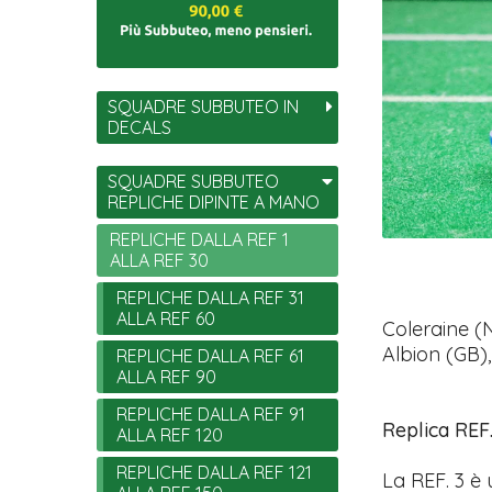
SQUADRE SUBBUTEO IN
DECALS
SQUADRE SUBBUTEO
REPLICHE DIPINTE A MANO
REPLICHE DALLA REF 1
ALLA REF 30
REPLICHE DALLA REF 31
ALLA REF 60
Coleraine (
Albion (GB)
REPLICHE DALLA REF 61
ALLA REF 90
REPLICHE DALLA REF 91
Replica REF.
ALLA REF 120
REPLICHE DALLA REF 121
La REF. 3 è 