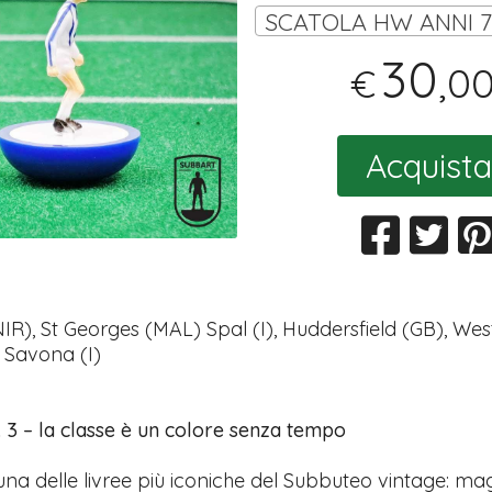
30
,0
€
Acquista
NIR), St Georges (MAL) Spal (I), Huddersfield (GB), W
, Savona (I)
 3 – la classe è un colore senza tempo
una delle livree più iconiche del Subbuteo vintage: mag