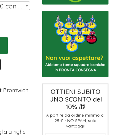
SCATOLA HW ANNI 70 con 11 miniature (10 omini, portiere su asta) | € 30,00
0
est Bromwich
OTTIENI SUBITO
UNO SCONTO del
10% 🎁
A partire da ordine minimo di
25 € - NO SPAM, solo
vantaggi!
lia a righe