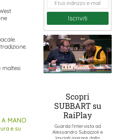
 West
Iscriviti
one
acale.
tradizione.
e
 maltesi
Scopri
SUBBART su
RaiPlay
E A MANO
Guarda l’intervista ad
tura e su
Alessandro Subazzoli e
lasciati ispirare dalla