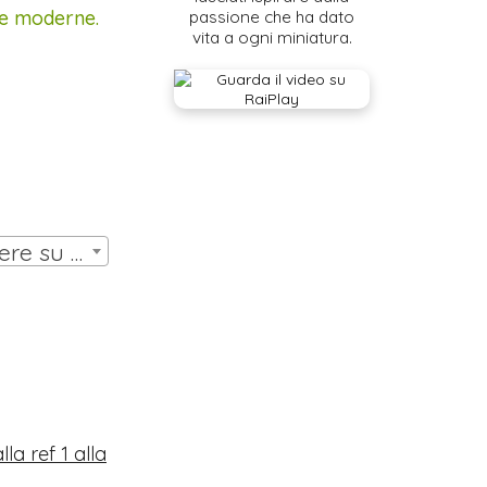
lle moderne.
passione che ha dato
vita a ogni miniatura.
SCATOLA HW ANNI 70 con 11 miniature (10 omini, portiere su asta) | € 30,00
lla ref 1 alla