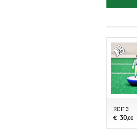
REF. 3
30
€
,00