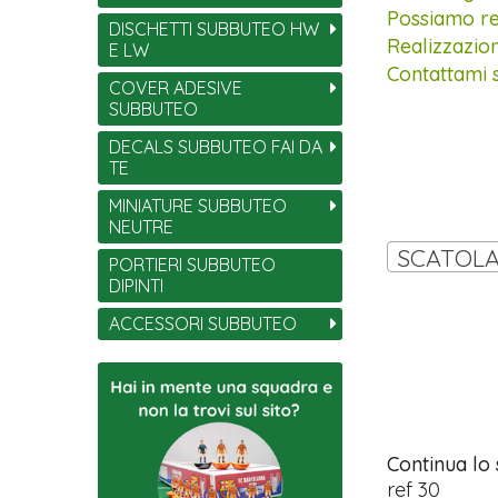
Possiamo rea
DISCHETTI SUBBUTEO HW
Realizzazio
E LW
Contattami 
COVER ADESIVE
SUBBUTEO
DECALS SUBBUTEO FAI DA
TE
MINIATURE SUBBUTEO
NEUTRE
PORTIERI SUBBUTEO
DIPINTI
ACCESSORI SUBBUTEO
Continua lo
ref 30