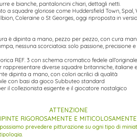
urre e bianche, pantaloncini chiari, dettagli netti.
nto a squadre gloriose come Huddersfield Town, Spal,
bion, Coleraine o St Georges, oggi riproposta in versi
ura è dipinta a mano, pezzo per pezzo, con cura mani
mpa, nessuna scorciatoia: solo passione, precisione e 
orica REF. 3 con schema cromatico fedele all’original
 rappresentare diverse squadre britanniche, italiane e
e dipinta a mano, con colori acrilici di qualità
le con basi da gioco Subbuteo standard
er il collezionista esigente e il giocatore nostalgico
ATTENZIONE
IPINTE RIGOROSAMENTE E MITICOLOSAMENT
 possiamo prevedere pitturazione su ogni tipo di minia
tipologia.