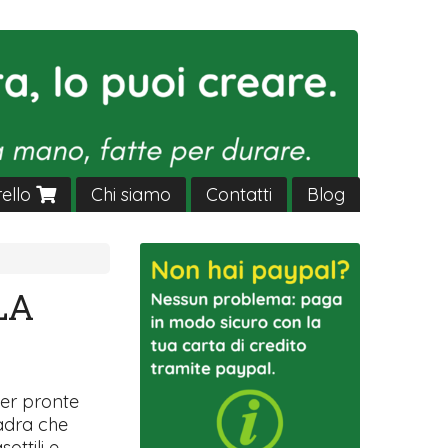
rello
Chi siamo
Contatti
Blog
LA
ver pronte
uadra che
sottili e