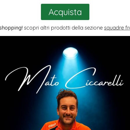
Acquista
 shopping!
scopri altri prodotti della sezione
squadre fr