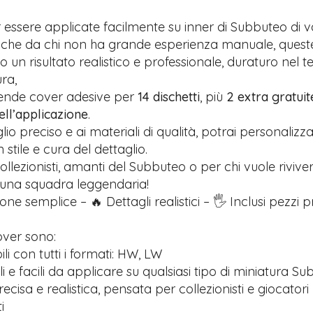
 essere applicate facilmente su inner di Subbuteo di v
anche da chi non ha grande esperienza manuale, quest
 un risultato realistico e professionale, duraturo nel 
ra,
rende cover adesive per
14 dischetti
, più
2 extra gratuit
nell’applicazione
.
glio preciso e ai materiali di qualità, potrai personalizz
stile e cura del dettaglio.
ollezionisti, amanti del Subbuteo o per chi vuole riviver
 una squadra leggendaria!
one semplice – 🔥 Dettagli realistici – 🖐️ Inclusi pezzi 
over sono:
i con tutti i formati: HW, LW
ili e facili da applicare su qualsiasi tipo di miniatura S
recisa e realistica, pensata per collezionisti e giocatori
i