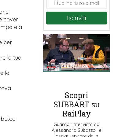
arie
Iscriviti
e cover
tempo e a
e per
are la tua
e le
prova
Scopri
SUBBART su
RaiPlay
ubbuteo
Guarda l’intervista ad
Alessandro Subazzoli e
lasciati ispirare dalla