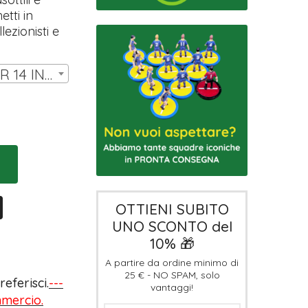
etti in
ezionisti e
SET DI COVER LW PER 14 INNER | € 7,00
OTTIENI SUBITO
UNO SCONTO del
10% 🎁
A partire da ordine minimo di
25 € - NO SPAM, solo
eferisci.
---
vantaggi!
ommercio.