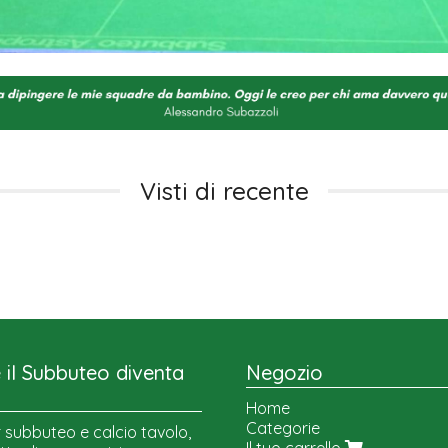
Visti di recente
il Subbuteo diventa
Negozio
Home
Categorie
 subbuteo e calcio tavolo,