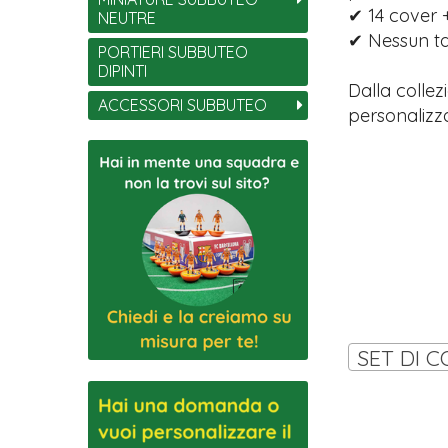
✔ 14 cover +
NEUTRE
✔ Nessun tag
PORTIERI SUBBUTEO
DIPINTI
Dalla collez
ACCESSORI SUBBUTEO
personalizza
SET DI C