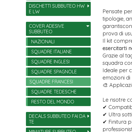
DISCHETTI SUBBUTEO HW
Pensate per
E LW
tipologie, 
garantiscono
COVER ADESIVE
SUBBUTEO
prova di usu
Il kit comp
NAZIONALI
esercitarti 
SQUADRE ITALIANE
Grazie al ta
SQUADRE INGLESI
squadra con 
Ideale per c
SQUADRE SPAGNOLE
emozioni di
SQUADRE FRANCESI
🎨 Applicazi
SQUADRE TEDESCHE
Le nsotre c
RESTO DEL MONDO
✔ Compatibil
✔ Ultra sott
DECALS SUBBUTEO FAI DA
✔ Finitura p
TE
professionist
MINIATURE SUBBUTEO