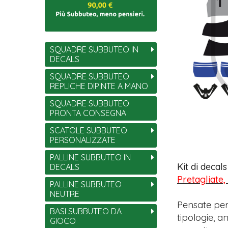
SQUADRE SUBBUTEO IN
DECALS
SQUADRE SUBBUTEO
REPLICHE DIPINTE A MANO
SQUADRE SUBBUTEO
PRONTA CONSEGNA
SCATOLE SUBBUTEO
PERSONALIZZATE
PALLINE SUBBUTEO IN
Kit di decal
DECALS
Pretagliate,
PALLINE SUBBUTEO
NEUTRE
Pensate per
BASI SUBBUTEO DA
tipologie, 
GIOCO