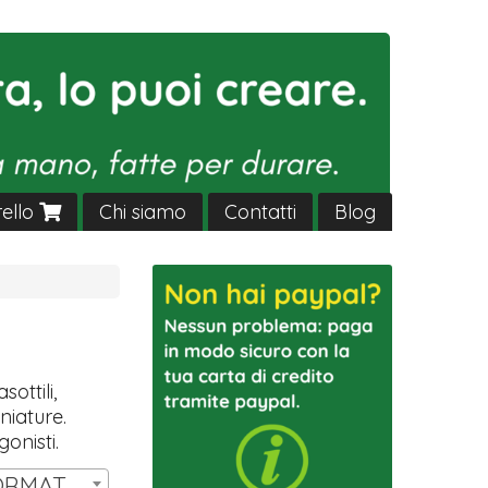
rello
Chi siamo
Contatti
Blog
0
sottili,
niature.
gonisti.
SET 14 MINIATURE FORMAT HW T3 | € 11,00