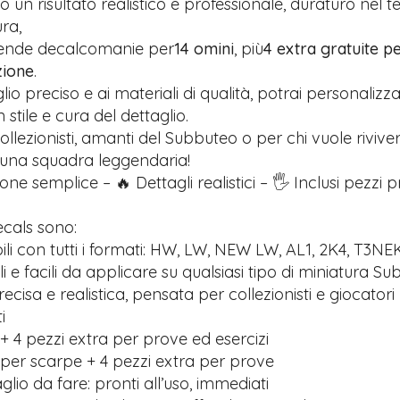
 un risultato realistico e professionale, duraturo nel 
ra,
rende decalcomanie per
14 omini
, più
4 extra gratuite pe
zione
.
glio preciso e ai materiali di qualità, potrai personalizz
stile e cura del dettaglio.
ollezionisti, amanti del Subbuteo o per chi vuole riviver
 una squadra leggendaria!
one semplice – 🔥 Dettagli realistici – 🖐️ Inclusi pezzi 
ecals sono:
li con tutti i formati: HW, LW, NEW LW, AL1, 2K4, T3NE
ili e facili da applicare su qualsiasi tipo di miniatura S
recisa e realistica, pensata per collezionisti e giocatori
i
+ 4 pezzi extra per prove ed esercizi
 per scarpe + 4 pezzi extra per prove
lio da fare: pronti all’uso, immediati