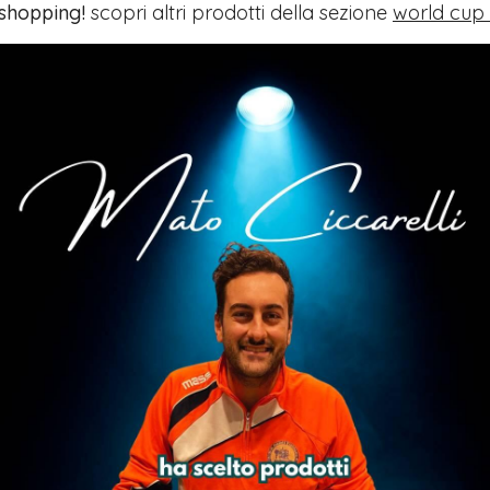
 shopping!
scopri altri prodotti della sezione
world cup