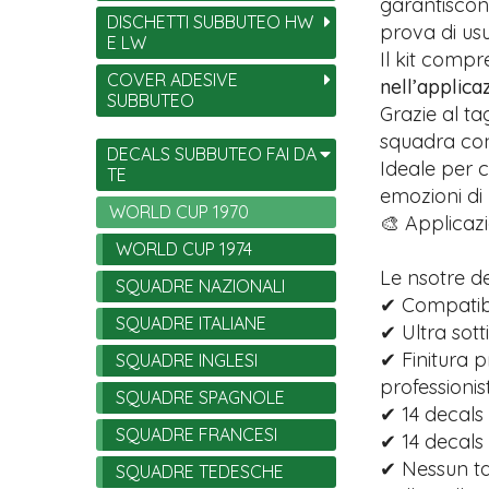
garantiscono
DISCHETTI SUBBUTEO HW
prova di usu
E LW
Il kit comp
COVER ADESIVE
nell’applica
SUBBUTEO
Grazie al ta
squadra con 
DECALS SUBBUTEO FAI DA
Ideale per c
TE
emozioni di
WORLD CUP 1970
🎨 Applicazi
WORLD CUP 1974
Le nsotre d
SQUADRE NAZIONALI
✔ Compatibi
SQUADRE ITALIANE
✔ Ultra sott
✔ Finitura p
SQUADRE INGLESI
professionist
SQUADRE SPAGNOLE
✔ 14 decals 
SQUADRE FRANCESI
✔ 14 decals
✔ Nessun tag
SQUADRE TEDESCHE