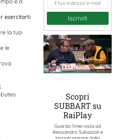
tempo e a
r esercitarti
Iscriviti
are la tua
e le
prova
K
ubbuteo
Scopri
SUBBART su
RaiPlay
Guarda l’intervista ad
Alessandro Subazzoli e
lasciati ispirare dalla