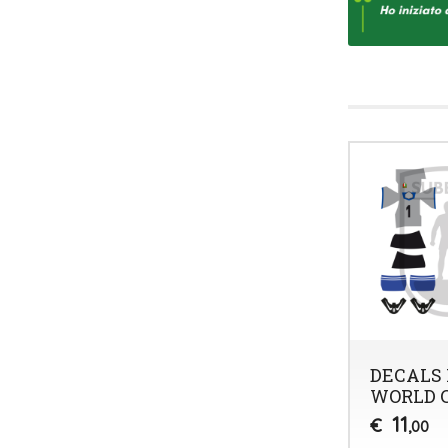
DECALS 
WORLD C
11
€
,00