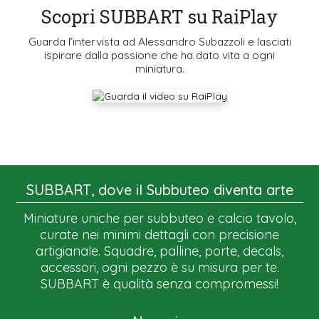
Scopri SUBBART su RaiPlay
Guarda l’intervista ad Alessandro Subazzoli e lasciati
ispirare dalla passione che ha dato vita a ogni
miniatura.
SUBBART, dove il Subbuteo diventa arte
Miniature uniche per subbuteo e calcio tavolo,
curate nei minimi dettagli con precisione
artigianale. Squadre, palline, porte, decals,
accessori, ogni pezzo è su misura per te.
SUBBART è qualità senza compromessi!