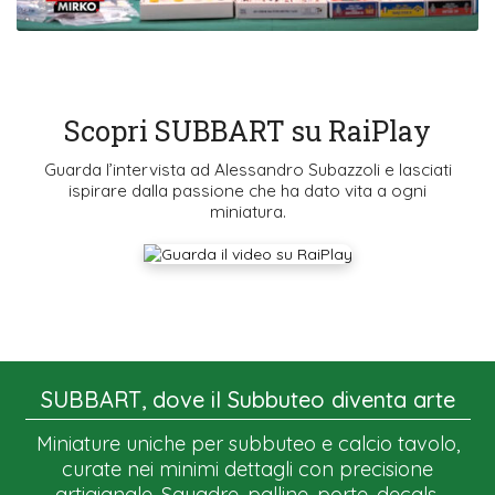
Scopri SUBBART su RaiPlay
Guarda l’intervista ad Alessandro Subazzoli e lasciati
ispirare dalla passione che ha dato vita a ogni
miniatura.
SUBBART, dove il Subbuteo diventa arte
Miniature uniche per subbuteo e calcio tavolo,
curate nei minimi dettagli con precisione
artigianale. Squadre, palline, porte, decals,