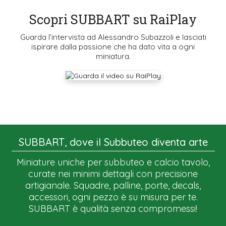
Scopri SUBBART su RaiPlay
Guarda l’intervista ad Alessandro Subazzoli e lasciati
ispirare dalla passione che ha dato vita a ogni
miniatura.
SUBBART, dove il Subbuteo diventa arte
Miniature uniche per subbuteo e calcio tavolo,
curate nei minimi dettagli con precisione
artigianale. Squadre, palline, porte, decals,
accessori, ogni pezzo è su misura per te.
SUBBART è qualità senza compromessi!