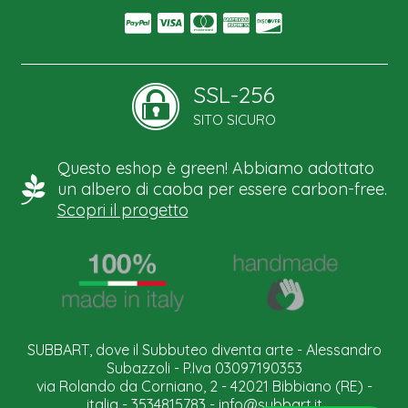
SSL-256
SITO SICURO
Questo eshop è green! Abbiamo adottato
un albero di caoba per essere carbon-free.
Scopri il progetto
SUBBART, dove il Subbuteo diventa arte - Alessandro
Subazzoli - P.Iva 03097190353
via Rolando da Corniano, 2 - 42021 Bibbiano (RE) -
italia - 3534815783 -
info@subbart.it