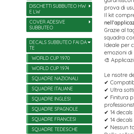
garantiscono
DISCHETTI SUBBUTEO HW
prova di usu
E LW
Il kit comp
COVER ADESIVE
nell’applica
SUBBUTEO
Grazie al ta
squadra con 
DECALS SUBBUTEO FAI DA
Ideale per c
TE
emozioni di
WORLD CUP 1970
🎨 Applicazi
WORLD CUP 1974
Le nsotre d
SQUADRE NAZIONALI
✔ Compatibi
SQUADRE ITALIANE
✔ Ultra sott
✔ Finitura p
SQUADRE INGLESI
professionist
SQUADRE SPAGNOLE
✔ 14 decals 
SQUADRE FRANCESI
✔ 14 decals
✔ Nessun tag
SQUADRE TEDESCHE