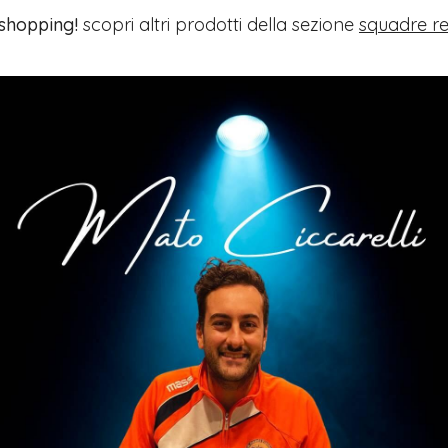
 shopping!
scopri altri prodotti della sezione
squadre re