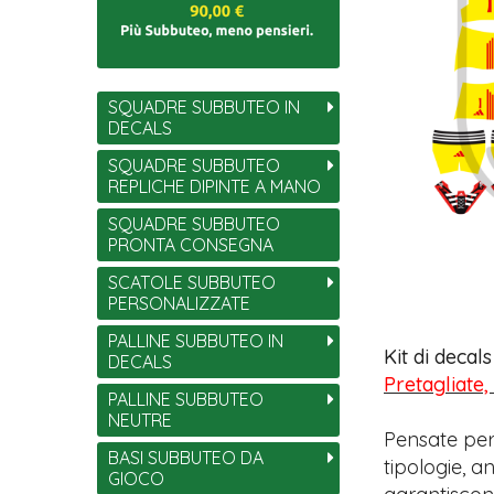
SQUADRE SUBBUTEO IN
DECALS
SQUADRE SUBBUTEO
REPLICHE DIPINTE A MANO
SQUADRE SUBBUTEO
PRONTA CONSEGNA
SCATOLE SUBBUTEO
PERSONALIZZATE
PALLINE SUBBUTEO IN
Kit di decal
DECALS
Pretagliate,
PALLINE SUBBUTEO
NEUTRE
Pensate per
BASI SUBBUTEO DA
tipologie, 
GIOCO