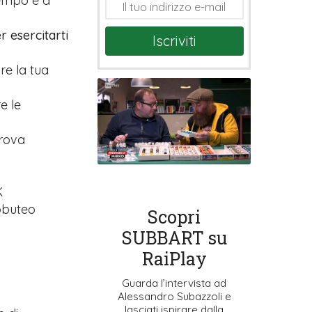
tempo e a
r esercitarti
Iscriviti
are la tua
e le
prova
K
ubbuteo
Scopri
SUBBART su
RaiPlay
Guarda l’intervista ad
Alessandro Subazzoli e
lasciati ispirare dalla