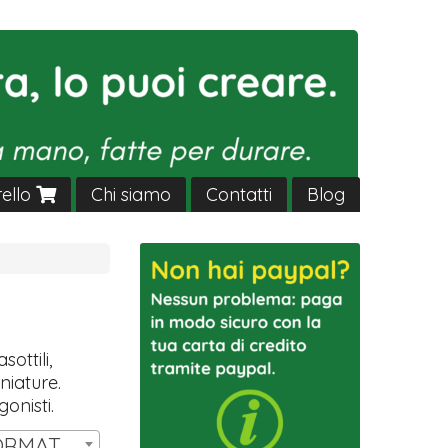
rello
Chi siamo
Contatti
Blog
sottili,
niature.
gonisti.
SET 14 MINIATURE FORMAT HW T3 | € 11,00