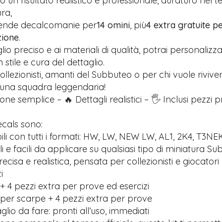
 un risultato realistico e professionale, duraturo nel 
ra,
rende decalcomanie per
14 omini
, più
4 extra gratuite pe
zione
.
glio preciso e ai materiali di qualità, potrai personalizz
stile e cura del dettaglio.
ollezionisti, amanti del Subbuteo o per chi vuole riviver
 una squadra leggendaria!
one semplice – 🔥 Dettagli realistici – 🖐️ Inclusi pezzi 
ecals sono:
li con tutti i formati: HW, LW, NEW LW, AL1, 2K4, T3NE
ili e facili da applicare su qualsiasi tipo di miniatura S
recisa e realistica, pensata per collezionisti e giocatori
i
+ 4 pezzi extra per prove ed esercizi
 per scarpe + 4 pezzi extra per prove
lio da fare: pronti all’uso, immediati