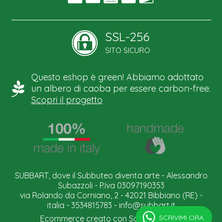
SSL-256
SITO SICURO
Questo eshop è green! Abbiamo adottato
un albero di caoba per essere carbon-free.
Scopri il progetto
SUBBART, dove il Subbuteo diventa arte - Alessandro
Subazzoli - P.Iva 03097190353
via Rolando da Corniano, 2 - 42021 Bibbiano (RE) -
italia - 3534815783 -
info@subbart.it
SCRIVIMI ORA.
Ecommerce creato con
Scontrino.com