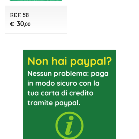
REF. 58
30
€
,00