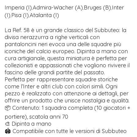
Imperia (I)
Admira-Wacher (A)
Bruges (B)
Inter
,
,
,
(I)
Pisa (I)
Atalanta (I)
,
,
La Ref. 58 è un grande classico del Subbuteo: la
divisa nerazzurra a righe verticali con
pantaloncini neri evoca una delle squadre più
iconiche del calcio europeo. Dipinta a mano con
cura artigianale, questa miniatura è perfetta per
collezionisti e appassionati che vogliono rivivere il
fascino delle grandi partite del passato.
Perfetta per rappresentare squadre storiche
come l’Inter e altri club con colori simili. Ogni
pezzo è realizzato con attenzione ai dettagli, per
offrire un prodotto che unisce nostalgia e qualità.
📦 Contenuto: 1 squadra completa (10 giocatori +
portiere), scatola anni 70
🎨 Dipinta a mano
🏟️ Compatibile con tutte le versioni di Subbuteo