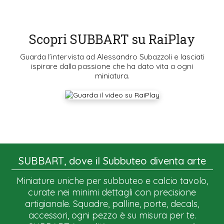
Scopri SUBBART su RaiPlay
Guarda l’intervista ad Alessandro Subazzoli e lasciati
ispirare dalla passione che ha dato vita a ogni
miniatura.
SUBBART, dove il Subbuteo diventa arte
Miniature uniche per subbuteo e calcio tavolo,
curate nei minimi dettagli con precisione
artigianale. Squadre, palline, porte, decals,
accessori, ogni pezzo è su misura per te.