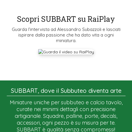
Scopri SUBBART su RaiPlay
Guarda l’intervista ad Alessandro Subazzoli e lasciati
ispirare dalla passione che ha dato vita a ogni
miniatura.
SUBBART, dove il Subbuteo diventa arte
Miniature uniche per subbuteo e calcio tavolo,
curate nei minimi dettagli con precisione
artigianale. Squadre, palline, porte, decals,
accessori, ogni pezzo è su misura per te.
SUBBART è qualità senza compromessi!