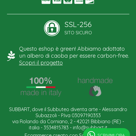
SSL-256
SITO SICURO
Questo eshop è green! Abbiamo adottato
un albero di caoba per essere carbon-free.
Scopri il progetto
SUBBART, dove il Subbuteo diventa arte - Alessandro
Subazzoli - P.Iva 03097190353
via Rolando da Corniano, 2 - 42021 Bibbiano (RE) -
italia - 3534815783 -
info@subbart.it
SCRIVIMI ORA.
Ecommerce creato con
Scontrino.com