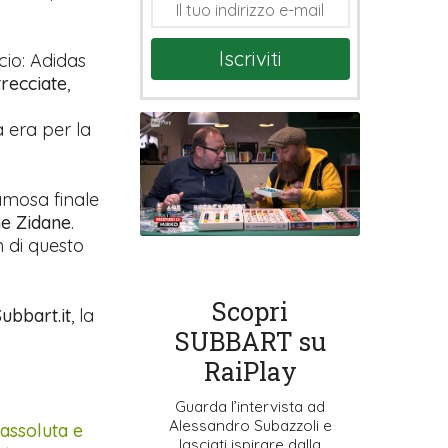
Iscriviti
lcio: Adidas
trecciate
,
 era per la
famosa finale
ne Zidane
.
 di questo
Scopri
ubbart.it
, la
SUBBART su
RaiPlay
Guarda l’intervista ad
Alessandro Subazzoli e
 assoluta e
lasciati ispirare dalla