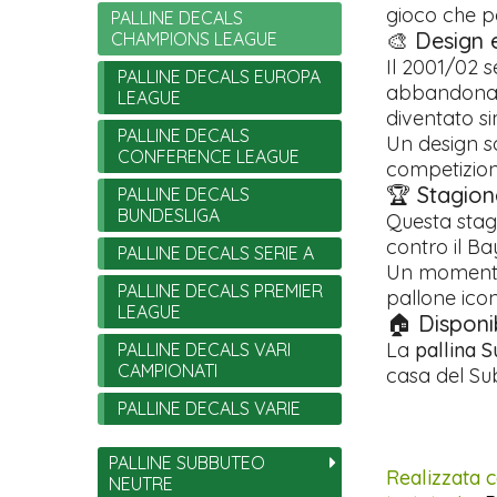
gioco che pe
PALLINE DECALS
🎨 Design e
CHAMPIONS LEAGUE
Il 2001/02 s
PALLINE DECALS EUROPA
abbandona i
LEAGUE
diventato s
PALLINE DECALS
Un design s
CONFERENCE LEAGUE
competizion
🏆 Stagion
PALLINE DECALS
BUNDESLIGA
Questa stagi
contro il Ba
PALLINE DECALS SERIE A
Un momento 
PALLINE DECALS PREMIER
pallone icon
LEAGUE
🏠 Disponib
La
pallina 
PALLINE DECALS VARI
CAMPIONATI
casa del Sub
PALLINE DECALS VARIE
PALLINE SUBBUTEO
Realizzata c
NEUTRE