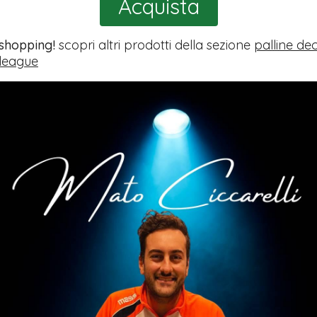
Acquista
 shopping!
scopri altri prodotti della sezione
palline de
league