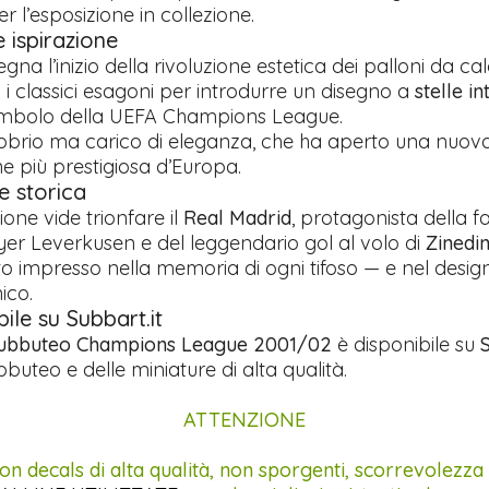
r l’esposizione in collezione.
 ispirazione
egna l’inizio della rivoluzione estetica dei palloni da ca
 classici esagoni per introdurre un disegno a
stelle in
imbolo della UEFA Champions League.
obrio ma carico di eleganza, che ha aperto una nuova
e più prestigiosa d’Europa.
e storica
one vide trionfare il
Real Madrid
, protagonista della 
yer Leverkusen e del leggendario gol al volo di
Zinedi
impresso nella memoria di ogni tifoso — e nel design
ico.
ile su Subbart.it
Subbuteo Champions League 2001/02
è disponibile su
S
buteo e delle miniature di alta qualità.
ATTENZIONE
on decals di alta qualità, non sporgenti, scorrevolezza