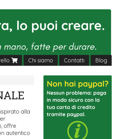
rello
Chi siamo
Contatti
Blog
NALE
ispirato alla
per
, offre
un autentico