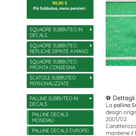
SQUADRE SUBBUTEO IN
DECALS
SQUADRE SUBBUTEO
REPLICHE DIPINTE A MANO
SQUADRE SUBBUTEO
PRONTA CONSEGNA
SCATOLE SUBBUTEO
PERSONALIZZATE
⚽ Dettagli
PALLINE SUBBUTEO IN
DECALS
La
pallina 
design origin
PALLINE DECALS
2001/02.
MONDIALI
Caratterizz
PALLINE DECALS EUROPEI
mantiene il f