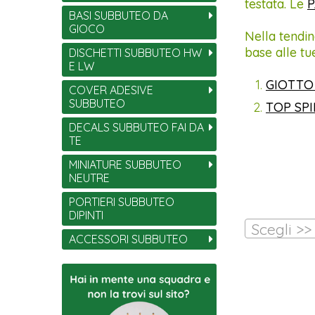
testata. Le
P
BASI SUBBUTEO DA
GIOCO
Nella tendin
base alle tu
DISCHETTI SUBBUTEO HW
E LW
GIOTTO
COVER ADESIVE
SUBBUTEO
TOP SP
DECALS SUBBUTEO FAI DA
TE
MINIATURE SUBBUTEO
NEUTRE
PORTIERI SUBBUTEO
DIPINTI
Scegli >>
ACCESSORI SUBBUTEO