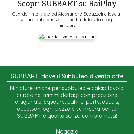
Scopri SUBBART su RaiPlay
Guarda l’intervista ad Alessandro Subazzoli e lasciati
ispirare dalla passione che ha dato vita a ogni
miniatura.
SUBBART, dove il Subbuteo diventa arte
Miniature uniche per subbuteo e calcio tavolo,
curate nei minimi dettagli con precisione
artigianale. Squadre, palline, porte, decals,
accessori, ogni pezzo è su misura per te.
SUBBART è qualità senza compromessi!
Negozio