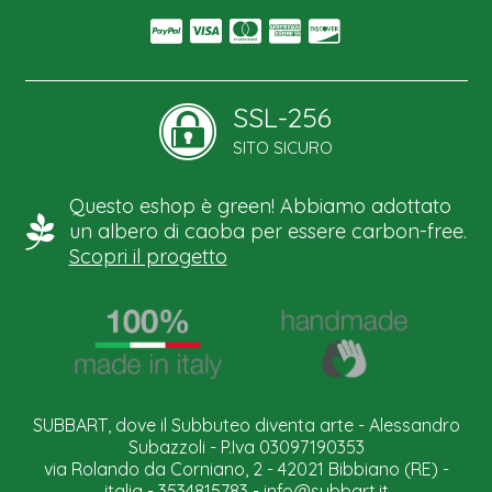
SSL-256
SITO SICURO
Questo eshop è green! Abbiamo adottato
un albero di caoba per essere carbon-free.
Scopri il progetto
SUBBART, dove il Subbuteo diventa arte - Alessandro
Subazzoli - P.Iva 03097190353
via Rolando da Corniano, 2 - 42021 Bibbiano (RE) -
italia - 3534815783 -
info@subbart.it