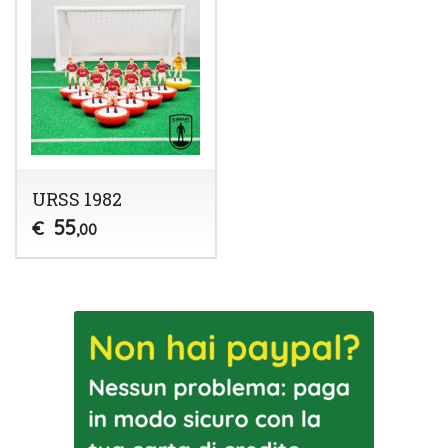
URSS 1982
55
€
,00