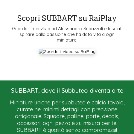
Scopri SUBBART su RaiPlay
Guarda l’intervista ad Alessandro Subazzoli e lasciati
ispirare dalla passione che ha dato vita a ogni
miniatura.
SUBBART, dove il Subbuteo diventa arte
Miniature uniche per subbuteo e calcio tavolo,
curate nei minimi dettagli con precisione
artigianale. Squadre, palline, porte, decals,
accessori, ogni pezzo è su misura per te.
SUBBART è qualità senza compromessi!