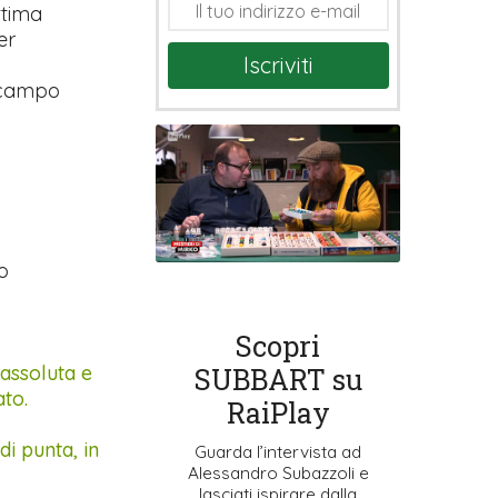
ttima
er
Iscriviti
i campo
o
Scopri
 assoluta e
SUBBART su
ato.
RaiPlay
di punta, in
Guarda l’intervista ad
Alessandro Subazzoli e
lasciati ispirare dalla