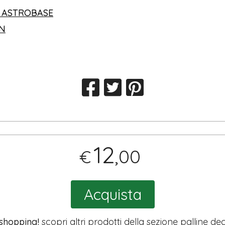
 ASTROBASE
IN
12
,00
€
Acquista
 shopping!
scopri altri prodotti della sezione
palline dec