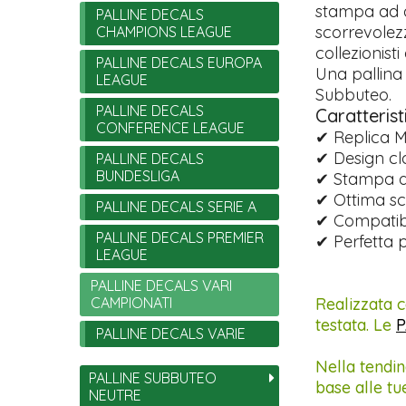
stampa ad a
PALLINE DECALS
scorrevolez
CHAMPIONS LEAGUE
collezionisti
PALLINE DECALS EUROPA
Una pallina
LEAGUE
Subbuteo.
PALLINE DECALS
Caratterist
CONFERENCE LEAGUE
✔ Replica M
✔ Design cl
PALLINE DECALS
BUNDESLIGA
✔ Stampa ad
✔ Ottima sc
PALLINE DECALS SERIE A
✔ Compatibi
PALLINE DECALS PREMIER
✔ Perfetta p
LEAGUE
PALLINE DECALS VARI
CAMPIONATI
Realizzata c
testata. Le
P
PALLINE DECALS VARIE
Nella tendin
PALLINE SUBBUTEO
base alle tu
NEUTRE