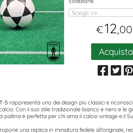
collezione.
Scegli >>
12
,00
€
Acquista
T-5
rappresenta uno dei design più classici e riconoscib
lcio. Con il suo stile tradizionale bianco e nero e le g
ta pallina è perfetta per chi ama il calcio vintage e il 
pone una replica in miniatura fedele all'originale, re