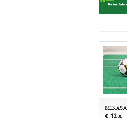
MIKASA 
12
€
,00