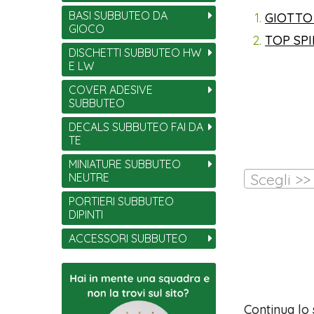
BASI SUBBUTEO DA
GIOTTO
GIOCO
TOP SP
DISCHETTI SUBBUTEO HW
E LW
COVER ADESIVE
SUBBUTEO
DECALS SUBBUTEO FAI DA
TE
MINIATURE SUBBUTEO
Scegli >>
NEUTRE
PORTIERI SUBBUTEO
DIPINTI
ACCESSORI SUBBUTEO
Continua lo