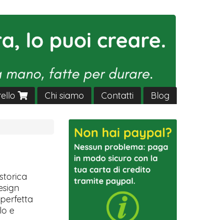
rello
Chi siamo
Contatti
Blog
storica
esign
 perfetta
lo e