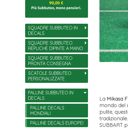
SQUADRE SUBBUTEO IN
DECALS
SQUADRE SUBBUTEO
REPLICHE DIPINTE A MANO
SQUADRE SUBBUTEO
PRONTA CONSEGNA
SCATOLE SUBBUTEO
PERSONALIZZATE
PALLINE SUBBUTEO IN
DECALS
La
Mikasa F
mondo del ca
PALLINE DECALS
pulite, ques
MONDIALI
tradizionale.
PALLINE DECALS EUROPEI
SUBBART pro