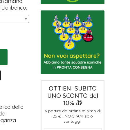
ichiamano
lcio iberico.
OTTIENI SUBITO
UNO SCONTO del
10% 🎁
lica della
A partire da ordine minimo di
dei
25 € - NO SPAM, solo
leganza
vantaggi!