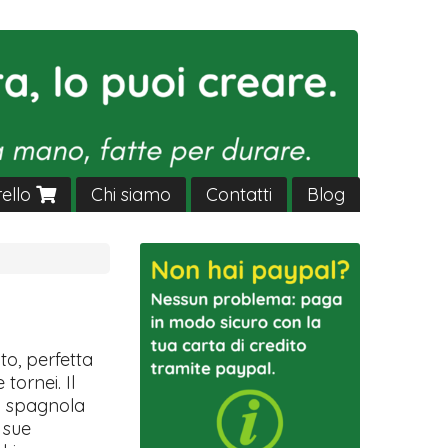
rello
Chi siamo
Contatti
Blog
o, perfetta
tornei. Il
ga spagnola
 sue