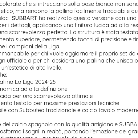
 colorate che si intrecciano sulla base bianca non son
tetico, ma rendono la pallina facilmente tracciabile du
eloci.
SUBBART
ha realizzato questa versione con una
r i dettagli, applicando una finitura lucida ad alta re
na scorrevolezza perfetta. La struttura è stata testata
ento superiore, permettendo tocchi di precisione e tiri
e i campioni della Liga.
mancabile per chi vuole aggiornare il proprio set da
ign ufficiale o per chi desidera una pallina che unisca p
n'estetica di alto livello.
he:
allina La Liga 2024-25
inamica ad alta definizione
lucida per una scorrevolezza ottimale
ento testato per massime prestazioni tecniche
le con Subbuteo tradizionale e calcio tavolo modern
ide del calcio spagnolo con la qualità artigianale SUBBA
asforma i sogni in realtà, portando l'emozione dei gra