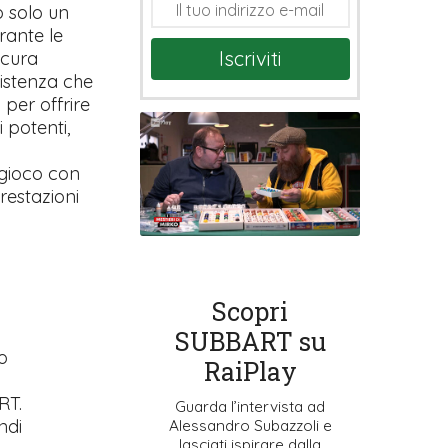
o solo un
rante le
Iscriviti
 cura
sistenza che
 per offrire
 potenti,
 gioco con
restazioni
Scopri
SUBBART su
o
RaiPlay
RT.
Guarda l’intervista ad
ndi
Alessandro Subazzoli e
lasciati ispirare dalla