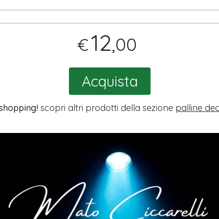
12
,00
€
Acquista
 shopping!
scopri altri prodotti della sezione
palline dec