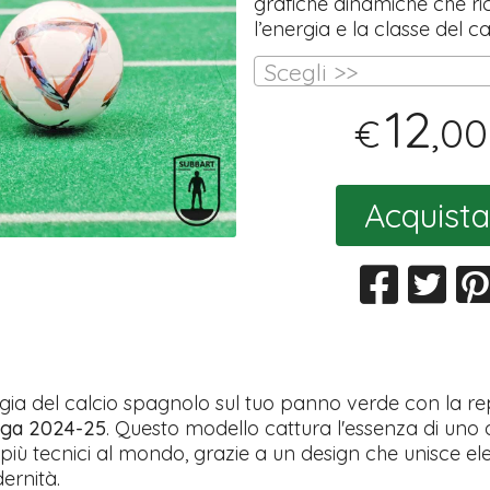
grafiche dinamiche che r
l’energia e la classe del ca
Scegli >>
12
,00
€
Acquista
gia del calcio spagnolo sul tuo panno verde con la rep
iga 2024-25
. Questo modello cattura l'essenza di uno 
più tecnici al mondo, grazie a un design che unisce e
ernità.