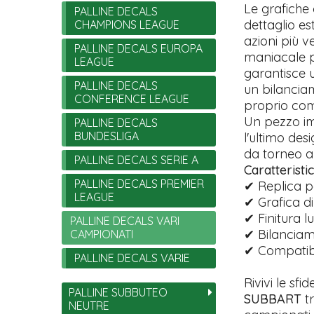
Le grafiche
PALLINE DECALS
dettaglio es
CHAMPIONS LEAGUE
azioni più v
PALLINE DECALS EUROPA
maniacale pe
LEAGUE
garantisce u
PALLINE DECALS
un bilanciam
CONFERENCE LEAGUE
proprio com
Un pezzo im
PALLINE DECALS
BUNDESLIGA
l'ultimo des
da torneo a u
PALLINE DECALS SERIE A
Caratteristic
PALLINE DECALS PREMIER
✔ Replica p
LEAGUE
✔ Grafica d
✔ Finitura 
PALLINE DECALS VARI
✔ Bilanciam
CAMPIONATI
✔ Compatibi
PALLINE DECALS VARIE
Rivivi le sf
PALLINE SUBBUTEO
SUBBART
tr
NEUTRE