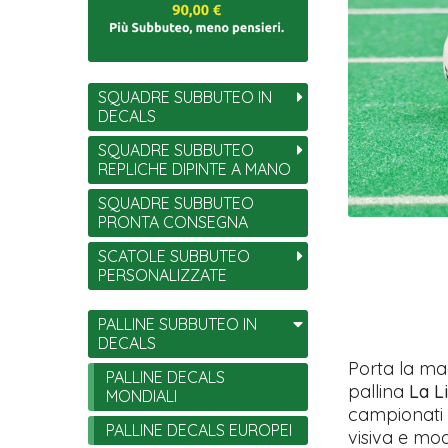
SQUADRE SUBBUTEO IN
DECALS
SQUADRE SUBBUTEO
REPLICHE DIPINTE A MANO
SQUADRE SUBBUTEO
PRONTA CONSEGNA
SCATOLE SUBBUTEO
PERSONALIZZATE
PALLINE SUBBUTEO IN
DECALS
Porta la ma
PALLINE DECALS
pallina
La L
MONDIALI
campionati 
PALLINE DECALS EUROPEI
visiva e mod