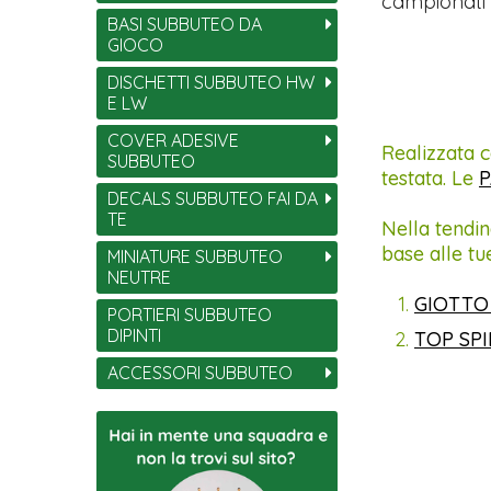
campionati 
BASI SUBBUTEO DA
GIOCO
DISCHETTI SUBBUTEO HW
E LW
COVER ADESIVE
Realizzata c
SUBBUTEO
testata. Le
P
DECALS SUBBUTEO FAI DA
TE
Nella tendin
base alle tu
MINIATURE SUBBUTEO
NEUTRE
GIOTTO
PORTIERI SUBBUTEO
DIPINTI
TOP SP
ACCESSORI SUBBUTEO