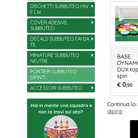
DISCHETTI SUBBUTEO HW
E LW
COVER ADESIVE
SUBBUTEO
DECALS SUBBUTEO FAI DA
TE
MINIATURE SUBBUTEO
BASE HW
SET 11 BASI
BASE
NEUTRE
top spin
HW top
DYNAM
spin
DUX to
0
PORTIERI SUBBUTEO
€
,70
spin
DIPINTI
7
€
,50
0
€
,90
ACCESSORI SUBBUTEO
Continua lo
dipinti