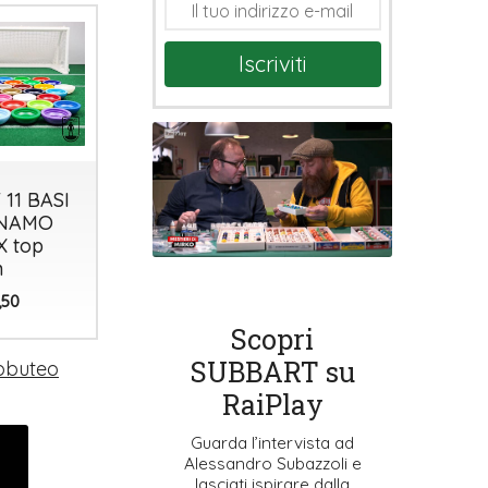
Iscriviti
 11 BASI
SET 11 BASI
BASE HW
NAMO
HW
PRO
 top
TOWERS
astrobase
n
12
2
€
€
,50
,50
,50
Scopri
SUBBART su
ubbuteo
RaiPlay
Guarda l’intervista ad
Alessandro Subazzoli e
lasciati ispirare dalla