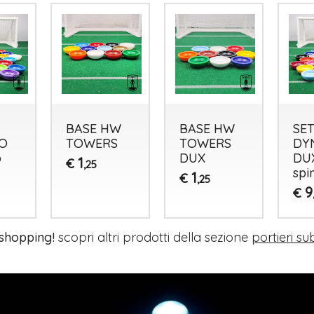
BASE HW
BASE HW
SET
O
TOWERS
TOWERS
DY
p
DUX
DUX
1
€
,25
spi
1
€
,25
9
€
 shopping!
scopri altri prodotti della sezione
portieri s